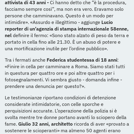
attivista di 43 anni -
Ci hanno detto che “è la procedura,
facciamo sempre così”, ma non era vero. Eravamo solo
persone che camminavano. Questo è un modo per
intimidire». «Assurdo e illegittimo - aggiunge
Lucio
reporter di un’agenzia di stampa internazionale 58enne,
nel
definire il fermo: «Sono stato alzato di peso da terra e
portato in cella fino alle 21.30. È un abuso di potere e
una mortificazione inutile per l’ordine pubblico».
Tra i fermati anche
Federica studentessa di 18 anni
:
«Finire in cella per camminare a Roma. Siamo stati tutti
in questura per quattro ore e poi altre quattro per i
fotosegnalamenti. Vi sembra giusto - domanda infine -
prendere una denuncia per questo?».
Le testimonianze riportano condizioni di detenzione
considerate intimidatorie, con celle sporche e
perquisizioni accurate. L’operazione della polizia si è
svolta mentre tre donne portano avanti lo sciopero della
fame.
Giulio 32 anni, architetto
ricorda di aver «provato a
sostenere le scioperanti» ma almeno 50 agenti erano