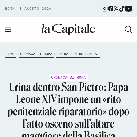
ROMA, 8 AGOSTO 2026
HOME
CRONACA DI ROMA
URINA-DENTRO-SAN-PIETRO-PAPA-LEONE-XIV-IMPONE-UN-RITO-PENITENZIALE-RIPARATORIO-DOPO-LATTO-OSCENO-SULLALTARE-MAGGIORE-DELLA-BASILICA
CRONACA DI ROMA
Urina dentro San Pietro: Papa
Leone XIV impone un «rito
penitenziale riparatorio» dopo
l’atto osceno sull’altare
maggiore della Basilica