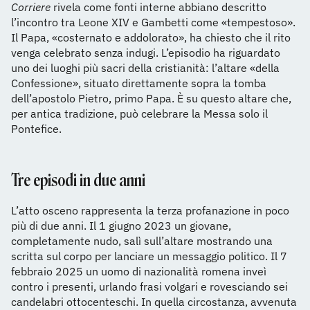
Corriere
rivela come fonti interne abbiano descritto
l’incontro tra Leone XIV e Gambetti come «tempestoso».
Il Papa, «costernato e addolorato», ha chiesto che il rito
venga celebrato senza indugi. L’episodio ha riguardato
uno dei luoghi più sacri della cristianità: l’altare «della
Confessione», situato direttamente sopra la tomba
dell’apostolo Pietro, primo Papa. È su questo altare che,
per antica tradizione, può celebrare la Messa solo il
Pontefice.
Tre episodi in due anni
L’atto osceno rappresenta la terza profanazione in poco
più di due anni. Il 1 giugno 2023 un giovane,
completamente nudo, salì sull’altare mostrando una
scritta sul corpo per lanciare un messaggio politico. Il 7
febbraio 2025 un uomo di nazionalità romena inveì
contro i presenti, urlando frasi volgari e rovesciando sei
candelabri ottocenteschi. In quella circostanza, avvenuta