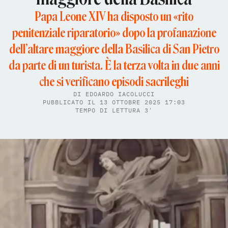
Papa Leone XIV ha disposto un «rito
penitenziale riparatorio» dopo la profanazione
dell’altare maggiore della Basilica di San Pietro
da parte di un turista. È la terza volta in due anni
che si verificano episodi sacrileghi
DI
EDOARDO IACOLUCCI
PUBBLICATO IL 13 OTTOBRE 2025 17:03
TEMPO DI LETTURA 3'