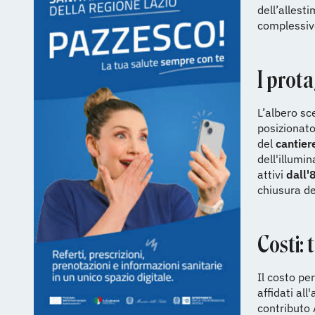
dell’allest
complessiv
I prota
L’albero sc
posizionato
del
cantier
dell'illumi
attivi
dall'
chiusura del
Costi: 
Il costo per
affidati all
contributo 