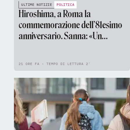
ULTIME NOTIZIE
POLITICA
Hiroshima, a Roma la
commemorazione dell’81esimo
anniversario. Sanna: «Un
monito per tutti, continueremo
a tessere la tela della pace»
21 ORE FA - TEMPO DI LETTURA 2'