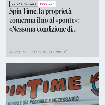
ULTIME NOTIZIE
POLITICA
Spin Time, la proprietà
conferma il no al «ponte»:
«Nessuna condizione di
sicurezza». Il Comune:
«Proposta solida sul piano
21 ORE FA - TEMPO DI LETTURA 3'
tecnico e giuridico»