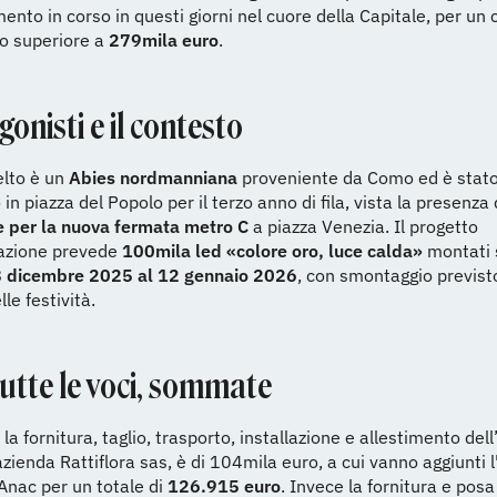
imento in corso in questi giorni nel cuore della Capitale, per un 
o superiore a
279mila euro
.
gonisti e il contesto
elto è un
Abies nordmanniana
proveniente da Como ed è stat
 in piazza del Popolo per il terzo anno di fila, vista la presenz
e per la nuova fermata metro C
a piazza Venezia. Il progetto
nazione prevede
100mila led «colore oro, luce calda»
montati 
8 dicembre 2025 al 12 gennaio 2026
, con smontaggio previst
le festività.
tutte le voci, sommate
 la fornitura, taglio, trasporto, installazione e allestimento dell
'azienda Rattiflora sas, è di 104mila euro, a cui vanno aggiunti l'
Anac per un totale di
126.915 euro
. Invece la fornitura e posa