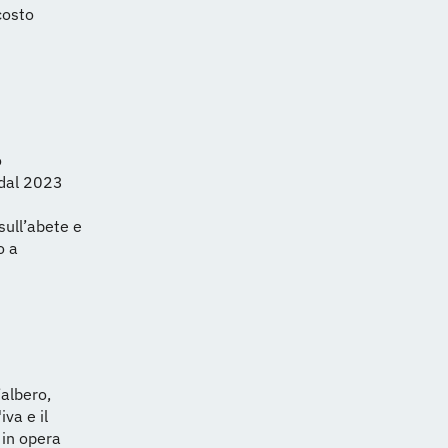
costo
o
a dal 2023
sull’abete e
o a
’albero,
iva e il
 in opera