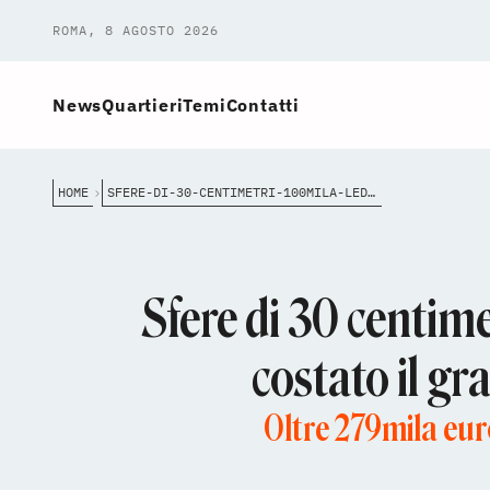
ROMA, 8 AGOSTO 2026
News
Quartieri
Temi
Contatti
HOME
SFERE-DI-30-CENTIMETRI-100MILA-LED-E-22-METRI-DI-ALTEZZA-QUANTO-%C3%A8-COSTATO-IL-GRANDE-ALBERO-DI-NATALE-A-PIAZZA-DEL-POPOLO
Sfere di 30 centime
costato il gr
Oltre 279mila euro