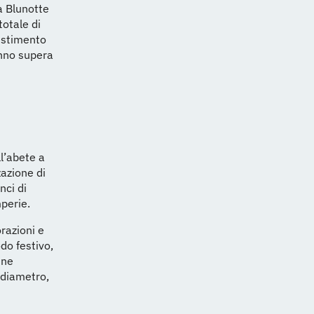
a Blunotte
totale di
estimento
anno supera
ll’abete a
zazione di
nci di
mperie.
razioni e
odo festivo,
ine
 diametro,