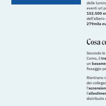
delle lumin
eventi srl 
152.500 e
dell’albero
279mila e
Cosa c
Secondo le 
Como, il
tr
un
basame
fissaggio p
Rientrano n
dei collegam
l'
accension
l'
allestime
distribuite