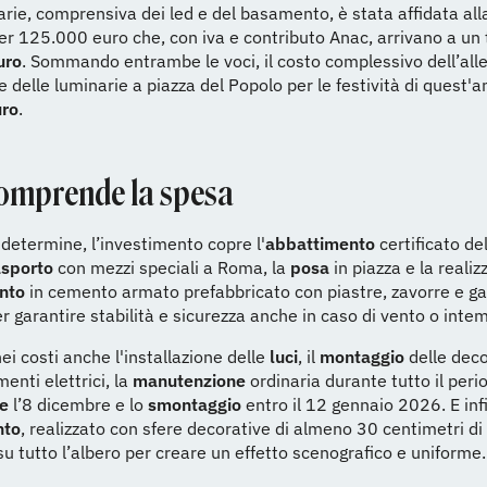
arie, comprensiva dei led e del basamento, è stata affidata all
per 125.000 euro che, con iva e contributo Anac, arrivano a un 
uro
. Sommando entrambe le voci, il costo complessivo dell’all
 e delle luminarie a piazza del Popolo per le festività di quest'
uro
.
omprende la spesa
determine, l’investimento copre l'
abbattimento
certificato de
asporto
con mezzi speciali a Roma, la
posa
in piazza e la realiz
nto
in cemento armato prefabbricato con piastre, zavorre e ga
er garantire stabilità e sicurezza anche in caso di vento o inte
ei costi anche l'installazione delle
luci
, il
montaggio
delle deco
enti elettrici, la
manutenzione
ordinaria durante tutto il peri
e
l’8 dicembre e lo
smontaggio
entro il 12 gennaio 2026. E inf
nto
, realizzato con sfere decorative di almeno 30 centimetri di
 su tutto l’albero per creare un effetto scenografico e uniforme.