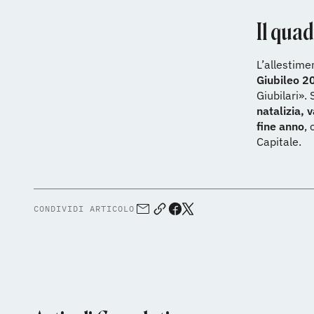
Il quad
L’allestime
Giubileo 2
Giubilari». 
natalizia, 
fine anno
,
Capitale.
CONDIVIDI ARTICOLO