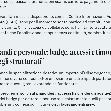
erso cui passano prenotazioni esami, carriere, pagamenti e p
tive.
niversitari messi a disposizione, come il Centro Informazione A
to (CIAO), sono per il momento senza particolari compiti, no
 sistema. Chi si collega da cellulare, però, ha intanto trovato 
dato che l'applicazione, seppur senza continuità, sembra funz
ndi e personale: badge, accessi e timor
egli strutturati”
nda in specializzazione descrive un impatto più disomogeneo, 
ti nei diversi contesti: «Noi utilizziamo un altro tipo di piattaf
ente questi giorni lavorando ha funzionato».
à, però, emergono
sul piano degli accessi fisici e dei dispositivi:
 dei badge per entrare e per uscire e chiaramente quelli posso
oblemi», con episodi in cui
«non ci facevano entrare».