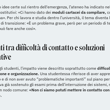
idee certe sul rientro dell'emergenza, l’ateneo ha indicato ne
ostitutivi: «Ci hanno dato dei
moduli cartacei da compilare,
c
a». Per chi lavora e studia dentro l’università, il tema diventa 
 di transizione: «È un problema grave, però per un periodo di 
 può fare anche così».
i tra difficoltà di contatto e soluzioni
tive
gli studenti, l’impatto viene descritto soprattutto come
diffico
one e organizzazione.
Una studentessa riferisce di aver appr
o e di non aver avuto “problematiche importanti” sul piano pe
a già sostenuto gli esami prima dell’interruzione dei sistemi,
un nodo comune:
«Non ci siamo potuti mettere in contatto con 
.