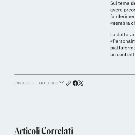
Sul tema
d
avere preo
fa riferimen
«sembra che
La dottoran
«Personalme
piattaform
un contratt
CONDIVIDI ARTICOLO
Articoli Correlati