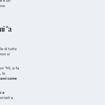
le è un
anno
ni “a
le di tutto
non si
ni ’90, si fa
, la
esami come
o a
ornati a