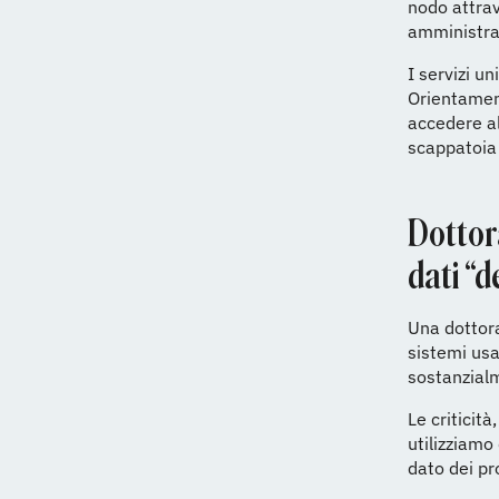
nodo attrav
amministra
I servizi u
Orientamen
accedere al
scappatoia 
Dottora
dati “d
Una dottora
sistemi usa
sostanzialm
Le criticit
utilizziamo
dato dei pr