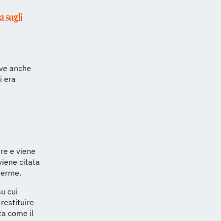
a sugli
ive anche
i era
are e viene
viene citata
ferme.
u cui
restituire
ta come il