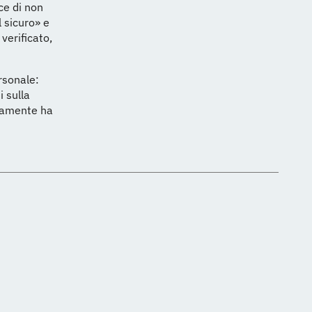
ce di non
 sicuro» e
 verificato,
rsonale:
 sulla
ivamente ha