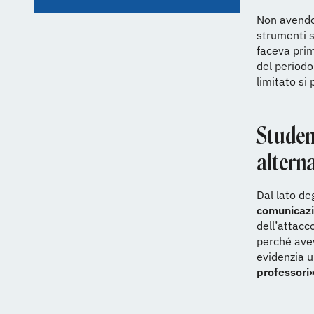
Non avendo 
strumenti s
faceva prim
del periodo
limitato si
Student
alterna
Dal lato de
comunicazi
dell’attacc
perché avev
evidenzia 
professori»