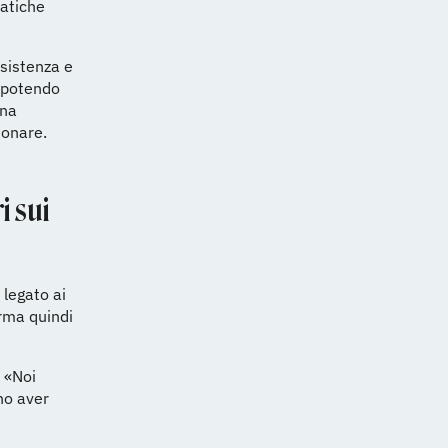
ratiche
ssistenza e
n potendo
una
ionare.
i sui
legato ai
orma quindi
«Noi
no aver