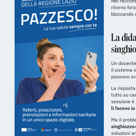
Nel raccont
ritorno for
bloccando c
La did
singhi
Un docente 
il sistema 
possono svo
La risposta 
tutto su ca
sessione è
li facevo i
Ma il probl
singhiozzo
soluzioni an