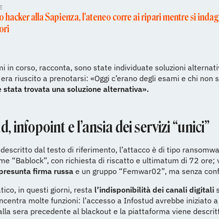
E
 hacker alla Sapienza, l'ateneo corre ai ripari mentre si indag
ori
mi in corso, racconta, sono state individuate soluzioni alternat
 era riuscito a prenotarsi: «Oggi c’erano degli esami e chi non s
è stata trovata una soluzione alternativa».
d, infopoint e l’ansia dei servizi “unici”
descritto dal testo di riferimento, l’attacco è di tipo ransomw
me “Bablock”, con richiesta di riscatto e ultimatum di 72 ore; 
presunta firma russa
e un gruppo “Femwar02”, ma senza con
tico, in questi giorni, resta
l’indisponibilità dei canali digitali
s
ncentra molte funzioni: l’accesso a Infostud avrebbe iniziato a 
dalla sera precedente al blackout e la piattaforma viene descrit