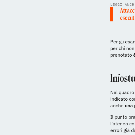
LEGGI ANCH
Attacco
esecut
Per gli esa
per chi non
prenotato
Infostu
Nel quadro 
indicato co
anche
una 
Il punto pra
l’ateneo co
errori già 