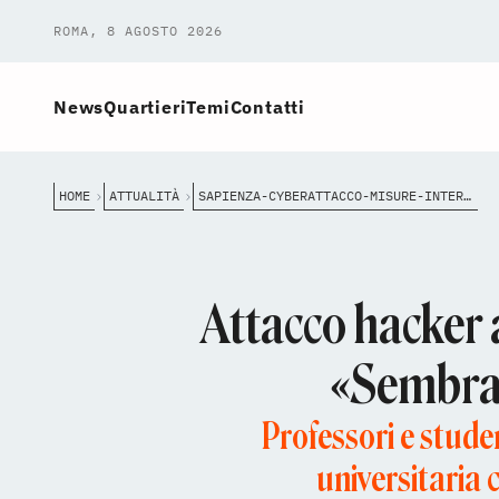
ROMA, 8 AGOSTO 2026
News
Quartieri
Temi
Contatti
HOME
ATTUALITÀ
SAPIENZA-CYBERATTACCO-MISURE-INTERVISTE-ATENEO
Attacco hacker a
«Sembra s
Professori e stude
universitaria c