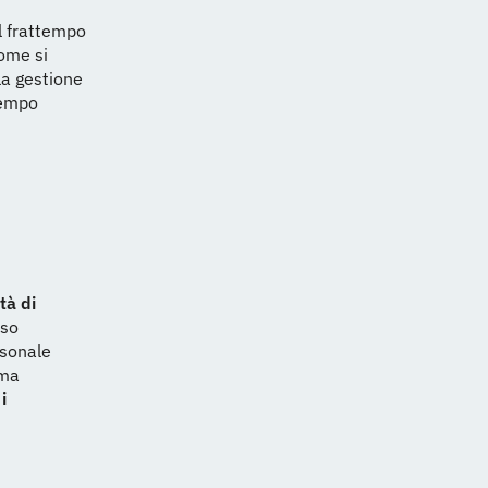
l frattempo
ome si
la gestione
tempo
ltà di
eso
rsonale
 ma
i