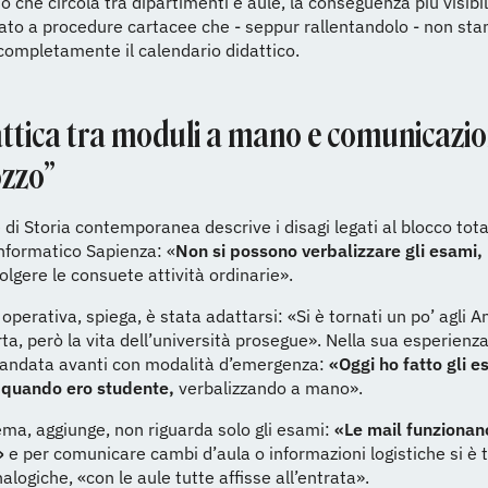
o che circola tra dipartimenti e aule, la conseguenza più visibi
zato a procedure cartacee che - seppur rallentandolo - non st
ompletamente il calendario didattico.
attica tra moduli a mano e comunicazio
ozzo”
di Storia contemporanea descrive i disagi legati al blocco tota
informatico Sapienza: «
Non si possono verbalizzare gli esami,
lgere le consuete attività ordinarie».
operativa, spiega, è stata adattarsi: «Si è tornati un po’ agli An
rta, però la vita dell’università prosegue». Nella sua esperienza
 andata avanti con modalità d’emergenza:
«Oggi ho fatto gli 
o quando ero studente,
verbalizzando a mano».
ema, aggiunge, non riguarda solo gli esami:
«Le mail funzionan
»
e per comunicare cambi d’aula o informazioni logistiche si è t
alogiche, «con le aule tutte affisse all’entrata».