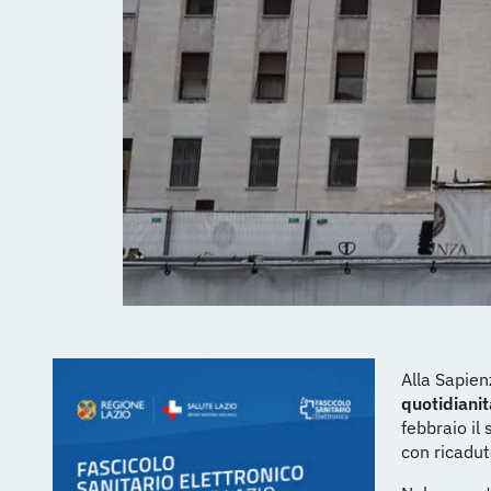
Alla Sapie
quotidianit
febbraio il 
con ricadut