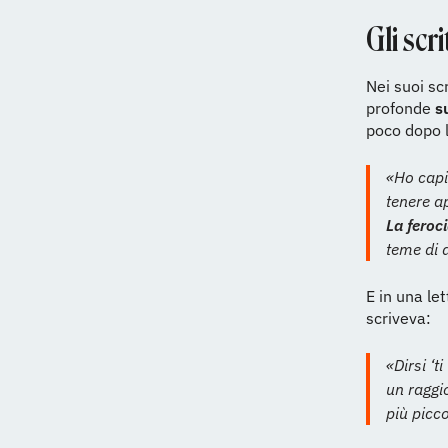
Gli scr
Nei suoi scr
profonde
su
poco dopo 
«Ho capi
tenere ap
La feroci
teme di d
E in una le
scriveva:
«Dirsi ‘
un raggio
più picco