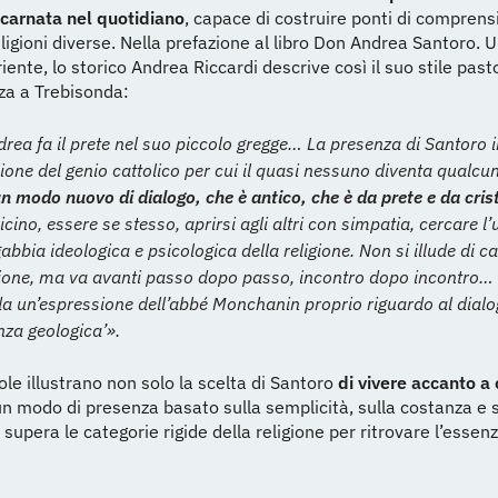
ncarnata nel quotidiano
, capace di costruire ponti di comprens
eligioni diverse. Nella prefazione al libro Don Andrea Santoro. U
iente, lo storico Andrea Riccardi descrive così il suo stile past
za a Trebisonda:
rea fa il prete nel suo piccolo gregge… La presenza di Santoro i
sione del genio cattolico per cui il quasi nessuno diventa qualcu
un modo nuovo di dialogo, che è antico, che è da prete e da cris
icino, essere se stesso, aprirsi agli altri con simpatia, cercare l
gabbia ideologica e psicologica della religione. Non si illude di 
zione, ma va avanti passo dopo passo, incontro dopo incontro… i
da un’espressione dell’abbé Monchanin proprio riguardo al dialo
nza geologica’».
le illustrano non solo la scelta di Santoro
di vivere accanto a 
 modo di presenza basato sulla semplicità, sulla costanza e 
 supera le categorie rigide della religione per ritrovare l’esse