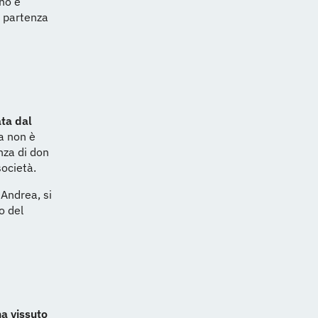
ano e
a partenza
ta dal
a non è
nza di don
società.
 Andrea, si
o del
a vissuto