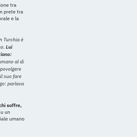
ione tra
n prete tra
orale e la
n Turchia è
no.
Lui
tiano:
’umano al di
capovolgere
l suo fare
go: parlava
chi soffre,
su un
nziale umano