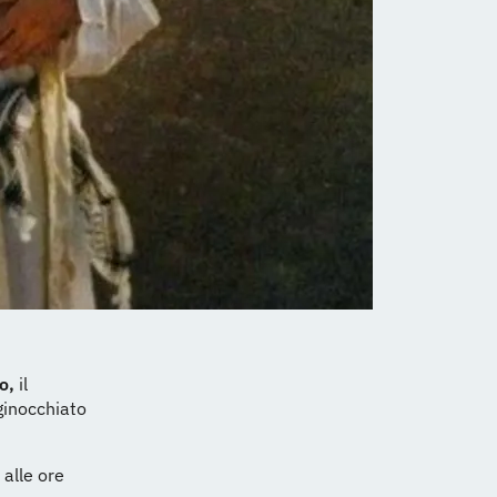
ro,
il
ginocchiato
 alle ore