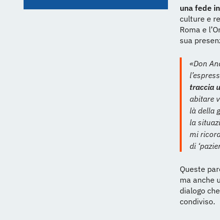
una fede i
culture e r
Roma e l’Or
sua presen
«Don And
l’espres
traccia 
abitare v
là della 
la situa
mi ricor
di ‘pazie
Queste paro
ma anche un
dialogo che
condiviso.