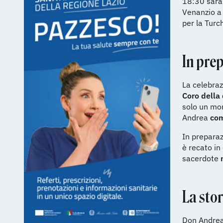
18:30 sarà
Venanzio a 
per la Turch
In prep
La celebraz
Coro della
solo un mom
Andrea
com
In preparazi
è recato in
sacerdote
n
La sto
Don Andrea 