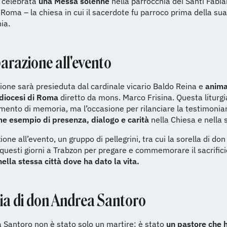
 celebrata
una Messa solenne
nella parrocchia dei Santi Fabi
Roma – la chiesa in cui il sacerdote fu parroco prima della su
ia.
arazione all'evento
ione sarà presieduta dal cardinale vicario Baldo Reina e
anima
 diocesi di Roma
diretto da mons. Marco Frisina. Questa liturgi
ento di memoria, ma l’occasione per rilanciare la testimonia
e esempio di presenza, dialogo e carità
nella Chiesa e nella 
one all’evento, un gruppo di pellegrini, tra cui la sorella di don
 questi giorni a Trabzon per pregare e commemorare il sacrifici
ella stessa città dove ha dato la vita.
ria di don Andrea Santoro
Santoro non è stato solo un martire: è stato
un pastore che h