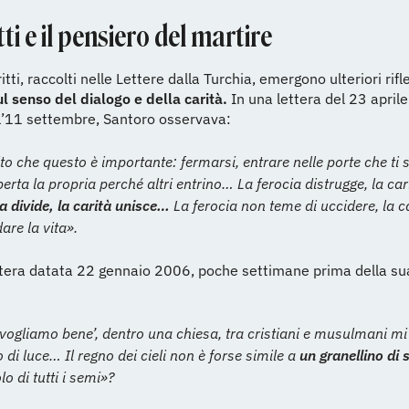
itti e il pensiero del martire
itti, raccolti nelle Lettere dalla Turchia, emergono ulteriori rifl
l senso del dialogo e della carità.
In una lettera del 23 april
l’11 settembre, Santoro osservava:
to che questo è importante: fermarsi, entrare nelle porte che ti 
erta la propria perché altri entrino… La ferocia distrugge, la cari
a divide, la carità unisce…
La ferocia non teme di uccidere, la c
are la vita».
ttera datata 22 gennaio 2006, poche settimane prima della su
ti vogliamo bene’, dentro una chiesa, tra cristiani e musulmani m
 di luce… Il regno dei cieli non è forse simile a
un granellino di 
lo di tutti i semi»?