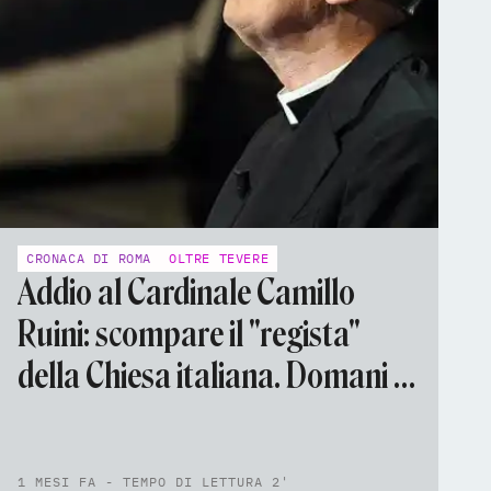
CRONACA DI ROMA
OLTRE TEVERE
Addio al Cardinale Camillo
Ruini: scompare il "regista"
della Chiesa italiana. Domani i
funerali a San Pietro presieduti
da Papa Leone XIV
1 MESI FA - TEMPO DI LETTURA 2'