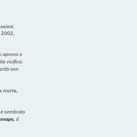
essioni
e 2002,
si aprono e
tà vivifica.
arità non
a morte,
i è sembrato
senape,
il