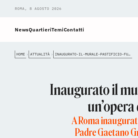
ROMA, 8 AGOSTO 2026
News
Quartieri
Temi
Contatti
HOME
ATTUALITÀ
INAUGURATO-IL-MURALE-PASTIFICIO-FUTURO
Inaugurato il mur
un’opera 
A Roma inaugurato
Padre Gaetano Gre