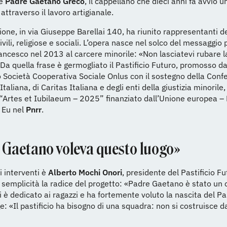
e
Padre Gaetano Greco
, il cappellano che dieci anni fa avviò 
 attraverso il lavoro artigianale.
ione, in via Giuseppe Barellai 140, ha riunito rappresentanti de
civili, religiose e sociali. L’opera nasce nel solco del messaggio
ncesco nel 2013 al carcere minorile: «Non lasciatevi rubare l
Da quella frase è germogliato il Pastificio Futuro, promosso da
 Società Cooperativa Sociale Onlus con il sostegno della Conf
taliana, di Caritas Italiana e degli enti della giustizia minorile,
 “Artes et Iubilaeum – 2025” finanziato dall’Unione europea –
 Eu nel
Pnrr
.
 Gaetano voleva questo luogo»
i interventi è
Alberto Mochi Onori
, presidente del Pastificio Fu
 semplicità la radice del progetto: «Padre Gaetano è stato un
i è dedicato ai ragazzi e ha fortemente voluto la nascita del Pas
e: «Il pastificio ha bisogno di una squadra: non si costruisce d