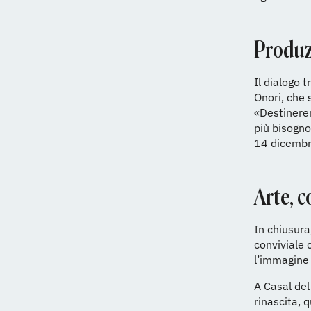
Produzi
Il dialogo 
Onori, che 
«Destinerem
più bisogno
14 dicemb
Arte, 
In chiusura
conviviale 
l’immagine 
A Casal del 
rinascita, 