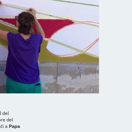
l del
ore del
ati a
Papa