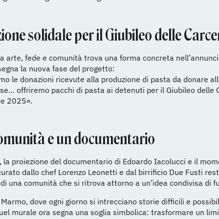
one solidale per il Giubileo delle Carce
tra arte, fede e comunità trova una forma concreta nell’annunc
segna la nuova fase del progetto:
o le donazioni ricevute alla produzione di pasta da donare al
se… offriremo pacchi di pasta ai detenuti per il Giubileo delle 
re 2025».
comunità e un documentario
, la proiezione del documentario di Edoardo Iacolucci e il mo
curato dallo chef Lorenzo Leonetti e dal birrificio Due Fusti res
di una comunità che si ritrova attorno a un’idea condivisa di f
Marmo, dove ogni giorno si intrecciano storie difficili e possibil
quel murale ora segna una soglia simbolica: trasformare un limi