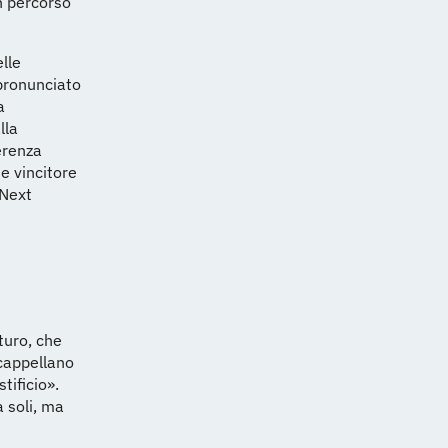
un percorso
lle
 pronunciato
a
lla
erenza
 e vincitore
 Next
turo, che
 cappellano
tificio».
a soli, ma