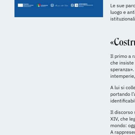
Le sue paro
luogo e ant
istituzionali
«Costr
Il primo a r
che insiste
speranza». 
intemperie,
A lui si col
portando l’
identificab
Il discorso 
XIV, che le
mondo: ogg
A rappresen