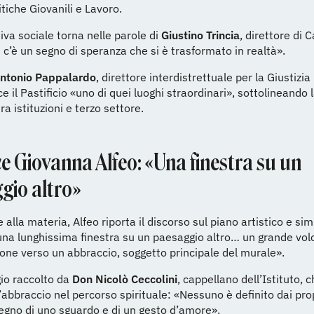
itiche Giovanili e Lavoro.
iva sociale torna nelle parole di
Giustino Trincia
, direttore di C
c’è un segno di speranza che si è trasformato in realtà».
ntonio Pappalardo
, direttore interdistrettuale per la Giustizia
e il Pastificio «uno di quei luoghi straordinari», sottolineando 
ra istituzioni e terzo settore.
ce Giovanna Alfeo: «Una finestra su un
gio altro»
e alla materia, Alfeo riporta il discorso sul piano artistico e si
na lunghissima finestra su un paesaggio altro… un grande volo 
ione verso un abbraccio, soggetto principale del murale».
io raccolto da
Don Nicolò Ceccolini
, cappellano dell’Istituto, c
l’abbraccio nel percorso spirituale: «Nessuno è definito dai prop
egno di uno sguardo e di un gesto d’amore».