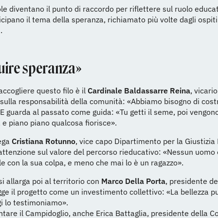
le diventano il punto di raccordo per riflettere sul ruolo educa
icipano il tema della speranza, richiamato più volte dagli ospiti
.
uire speranza»
accogliere questo filo è il
Cardinale Baldassarre Reina
, vicari
 sulla responsabilità della comunità: «Abbiamo bisogno di cost
E guarda al passato come guida: «Tu getti il seme, poi vengono
 e piano piano qualcosa fiorisce».
lega
Cristiana Rotunno
, vice capo Dipartimento per la Giustizia 
attenzione sul valore del percorso rieducativo: «Nessun uomo
ile con la sua colpa, e meno che mai lo è un ragazzo».
si allarga poi al territorio con
Marco Della Porta
, presidente de
gge il progetto come un investimento collettivo: «La bellezza pu
i lo testimoniamo».
tare il Campidoglio, anche Erica Battaglia, presidente della