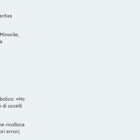
aritas
 Minorile,
la
mbolico: «Ho
di uccelli
he ricolloca
ri errori;