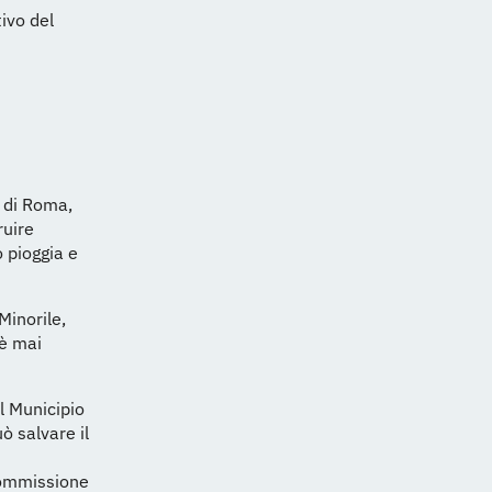
tivo del
o di Roma,
ruire
 pioggia e
Minorile,
 è mai
l Municipio
ò salvare il
 Commissione