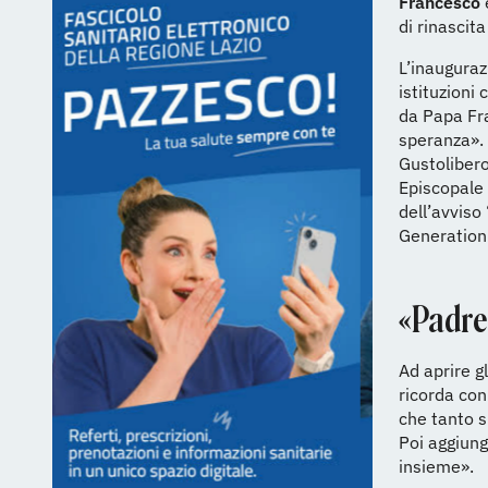
Francesco
di rinascita
L’inauguraz
istituzioni 
da Papa Fra
speranza». 
Gustolibero
Episcopale I
dell’avviso
Generation
«Padre
Ad aprire gl
ricorda con
che tanto s
Poi aggiung
insieme».