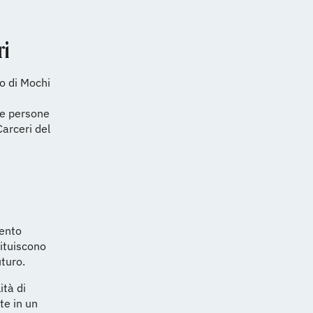
ri
io di Mochi
le persone
Carceri del
mento
tituiscono
uturo.
ità di
te in un