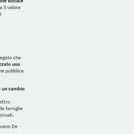
one sociale
 il valore
e
piegato che
izzato uno
one pubblica
e
un cambio
ettro
lle famiglie
rivati.
ilvano De