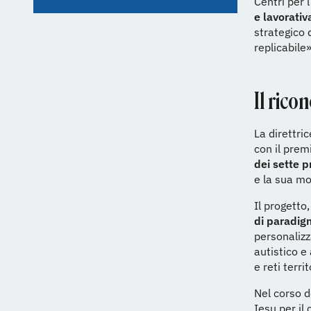
Centri per l
e lavorativ
strategico 
replicabile»
Il ric
La direttri
con il prem
dei sette pr
e la sua mo
Il progetto
di paradig
personalizz
autistico e
e reti terr
Nel corso d
Iesu per il 