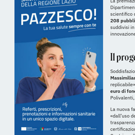
La premiazi
Dipartiment
scientific
208 pubblic
suddivisi i
innovazione
Il prog
Soddisfazio
Massimilia
replicabile»
euro di fon
Polivalenti
La nuova fa
«dall’uso d
trasparenza
certificazi