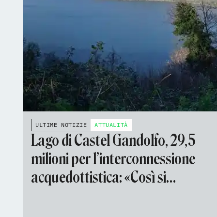
ULTIME NOTIZIE
ATTUALITÀ
Lago di Castel Gandolfo, 29,5
milioni per l’interconnessione
acquedottistica: «Così si
contrasta l’abbassamento dei
livelli idrici»