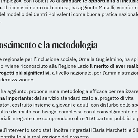
’Impiego», con l’obiettivo di
ampliare le opportunità di inclusi
a.
Il riconoscimento nel contest, ha aggiunto Maselli, «conferma
del modello dei Centri Polivalenti come buona pratica nazional
.
onoscimento e la metodologia
ce regionale per l’Inclusione sociale, Ornella Guglielmino, ha s
io «viene riconosciuto alla Regione Lazio
il merito di aver real
ogetti più significativi,
a livello nazionale, per l’amministrazi
dernizzazione».
, ha aggiunto, propone «una metodologia efficace per realizzar
ma importante:
dal servizio standardizzato al progetto di vita
ato», costruito insieme a giovani e adulti con disturbo dello sp
 altre disabilità con bisogni complessi, con il coinvolgimento de
itoriali integrate che comprendono oltre 150 partner pubblici e p
ell’intervento sono stati inoltre ringraziati Ilaria Marchetti e S
contributo alla realizzazione del progetto.