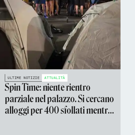
ULTIME NOTIZIE
ATTUALITÀ
Spin Time: niente rientro
parziale nel palazzo. Si cercano
alloggi per 400 sfollati mentre
continua la trattativa per
l'acquisto