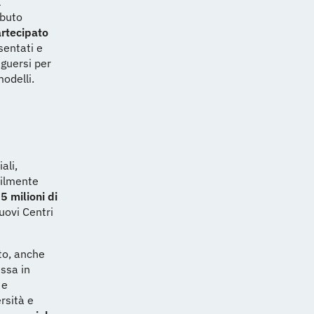
l
ibuto
artecipato
sentati e
nguersi per
modelli.
ali,
cilmente
5 milioni di
uovi Centri
to, anche
essa in
 e
rsità e