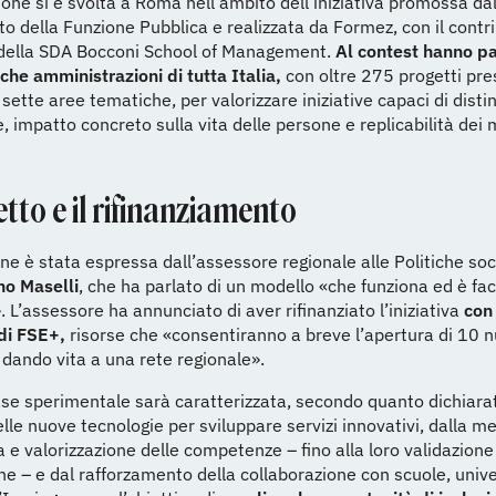
one si è svolta a Roma nell’ambito dell’iniziativa promossa da
o della Funzione Pubblica e realizzata da Formez, con il contr
o della SDA Bocconi School of Management.
Al contest hanno p
he amministrazioni di tutta Italia,
con oltre 275 progetti pre
n sette aree tematiche, per valorizzare iniziative capaci di disti
, impatto concreto sulla vita delle persone e replicabilità dei 
etto e il rifinanziamento
ne è stata espressa dall’assessore regionale alle Politiche soci
no Maselli
, che ha parlato di un modello «che funziona ed è fa
. L’assessore ha annunciato di aver rifinanziato l’iniziativa
con 
di FSE+,
risorse che «consentiranno a breve l’apertura di 10 n
, dando vita a una rete regionale».
se sperimentale sarà caratterizzata, secondo quanto dichiara
elle nuove tecnologie per sviluppare servizi innovativi, dalla m
 e valorizzazione delle competenze – fino alla loro validazione
one – e dal rafforzamento della collaborazione con scuole, unive