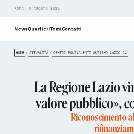
ROMA, 8 AGOSTO 2026
News
Quartieri
Temi
Contatti
HOME
ATTUALITÀ
CENTRI-POLIVALENTI-AUTISMO-LAZIO-PREMIO-PA-OK
La Regione Lazio vi
valore pubblico», co
Riconoscimento al
rifinanziam