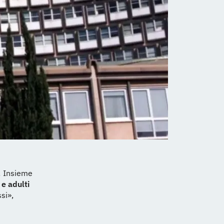
! Insieme
 e adulti
si»,