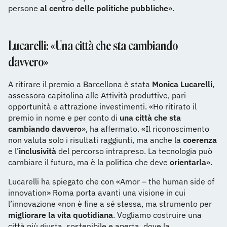
persone
al centro delle politiche pubbliche
».
Lucarelli: «Una città che sta cambiando
davvero»
A ritirare il premio a Barcellona è stata
Monica Lucarelli
,
assessora capitolina alle Attività produttive, pari
opportunità e attrazione investimenti. «Ho ritirato il
premio in nome e per conto di
una città che sta
cambiando davvero
», ha affermato. «Il riconoscimento
non valuta solo i risultati raggiunti, ma anche la
coerenza
e l’
inclusività
del percorso intrapreso. La tecnologia può
cambiare il futuro, ma è la politica che deve
orientarla
».
Lucarelli ha spiegato che con «Amor – the human side of
innovation» Roma porta avanti una visione in cui
l’innovazione «non è fine a sé stessa, ma strumento per
migliorare la vita quotidiana
. Vogliamo costruire una
città più giusta, sostenibile e aperta, dove la