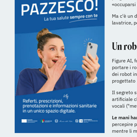
«occuparsi 
Ma c'è un d
lavatrice, 
Un rob
Figure AI, 
portare i r
dei robot i
progettato
Il segreto 
artificiale
vocali ("met
Le mani ha
percepire p
mentre li 