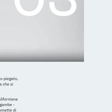
to piegato,
 che si
aliforniana
 gambe -
romette di