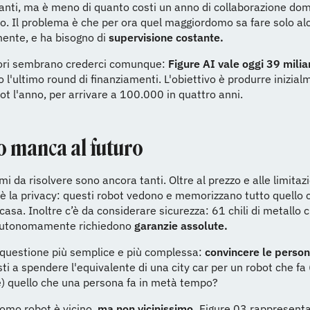
anti, ma è meno di quanto costi un anno di collaborazione dom
. Il problema è che per ora quel maggiordomo sa fare solo al
mente, e ha bisogno di
supervisione costante.
itori sembrano crederci comunque:
Figure AI vale oggi 39 miliar
 l'ultimo round di finanziamenti. L'obiettivo è produrre inizia
t l'anno, per arrivare a 100.000 in quattro anni.
 manca al futuro
mi da risolvere sono ancora tanti. Oltre al prezzo e alle limitaz
'è la privacy: questi robot vedono e memorizzano tutto quello 
casa. Inoltre c’è da considerare sicurezza: 61 chili di metallo c
utonomamente richiedono
garanzie assolute.
a questione più semplice e più complessa:
convincere le perso
ti a spendere l'equivalente di una city car per un robot che fa
) quello che una persona fa in metà tempo?
omo robot è vicino,
ma non vicinissimo.
Figure 03 rappresenta