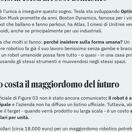
è l'unica a inseguire questo sogno. Tesla sta sviluppando
Opti
lon Musk promette da anni. Boston Dynamics, famosa per i vid
bot che ballano e fanno parkour, ha Atlas. I cinesi di Unitree v
idi, anche se principalmente per usi industriali.
 che molti si fanno:
perché insistere sulla forma umana?
Un
re robotico fa già il suo lavoro benissimo senza gambe e brac
e un robot umanoide possa fare tutto - o quasi - in una casa pr
usando gli stessi strumenti e muovendosi negli stessi spazi.
 costa il maggiordomo del futuro
fficiale di Figure 03 non è stato ancora comunicato
: il robot è 
ipale
e l'azienda non ha diffuso un listino ufficiale. Tuttavia, al
e il target - quando verrà prodotto su larga scala - è un costo
ari per unità.
ollari (circa 18.000 euro) per un maggiordomo robotico potre