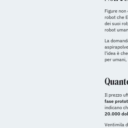
Figure non 
robot che E
dei suoi ro
robot umano
La domanda
aspirapolve
l'idea è ch
per umani, 
Quanto
Il prezzo u
fase protot
indicano ch
20.000 doll
Ventimila d