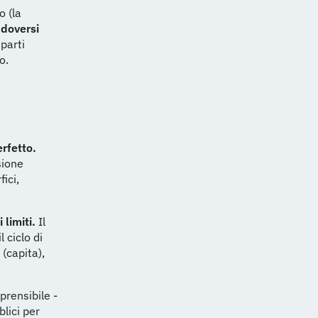
o (la
 doversi
 parti
o.
rfetto.
sione
fici,
 limiti.
Il
 ciclo di
(capita),
prensibile -
lici per