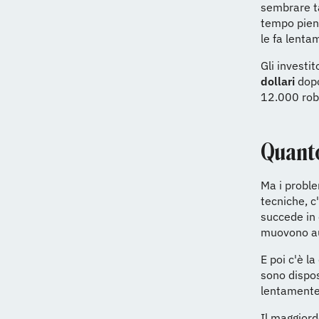
sembrare t
tempo pieno
le fa lenta
Gli invest
dollari
dopo
12.000 robo
Quanto
Ma i proble
tecniche, c
succede in 
muovono a
E poi c'è l
sono dispos
lentamente
Il maggiord