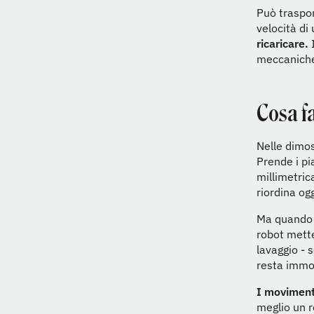
Può traspor
velocità di
ricaricare.
I
meccaniche 
Cosa f
Nelle dimos
Prende i pi
millimetrica
riordina ogg
Ma quando 
robot mette
lavaggio - 
resta immob
I moviment
meglio un r