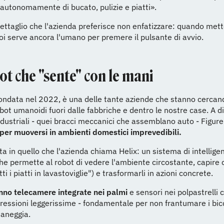
autonomamente di bucato, pulizie e piatti».
ettaglio che l'azienda preferisce non enfatizzare: quando mette
poi serve ancora l'umano per premere il pulsante di avvio.
ot che "sente" con le mani
fondata nel 2022, è una delle tante aziende che stanno cercan
obot umanoidi fuori dalle fabbriche e dentro le nostre case. A d
ndustriali - quei bracci meccanici che assemblano auto - Figur
per muoversi in ambienti domestici imprevedibili.
sta in quello che l'azienda chiama Helix: un sistema di intellige
 che permette al robot di vedere l'ambiente circostante, capire
ti i piatti in lavastoviglie") e trasformarli in azioni concrete.
nno telecamere integrate nei palmi
e sensori nei polpastrelli 
ressioni leggerissime - fondamentale per non frantumare i bic
maneggia.