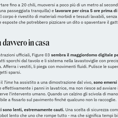
tare fino a 20 chili, muoversi a poco più di un metro al second
 una passeggiata tranquilla) e
lavorare per circa 5 ore prima di
l corpo è rivestito di materiali morbidi e tessuti lavabili, senza
esposte che potrebbero pizzicare un dito o spaventare il gatt
a davvero in casa
trazioni ufficiali, Figure 03
sembra il maggiordomo digitale pe
atti sporchi dal tavolo e li sistema nella lavastoviglie con preci
. Afferra i vestiti, li piega con movimenti fluidi. Pulisce le super
etti sparsi.
il
Time
ha assistito a una dimostrazione dal vivo,
sono emersi i
 effettivamente i panni in lavatrice, ma non riesce ad avviare il
serve l'intervento umano. Quando un calzino gli scivola di mano 
ile a fissarlo sul pavimento finché qualcuno non lo raccoglie.
i sono lenti, estremamente cauti.
Una scelta di sicurezza com
obot lento che uno che rompe tutto - ma che significa tempi bib