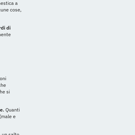
estica a
cune cose,
di di
lmente
ioni
che
he si
ne.
Quanti
 (male e
 un salto