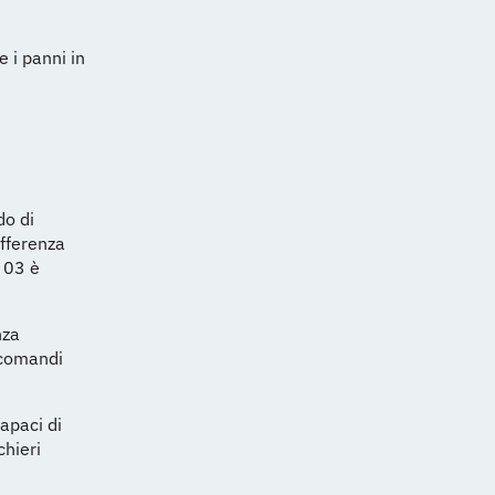
 i panni in
do di
ifferenza
e 03 è
nza
 comandi
capaci di
chieri