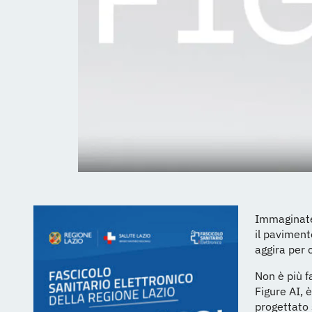
Immaginate 
il paviment
aggira per
Non è più 
Figure AI, 
progettato 