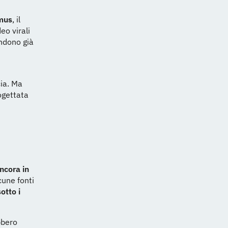
mus
, il
eo virali
endono già
cia. Ma
ogettata
ancora in
cune fonti
sotto i
bbero