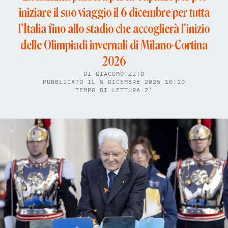
iniziare il suo viaggio il 6 dicembre per tutta
l'Italia fino allo stadio che accoglierà l'inizio
delle Olimpiadi invernali di Milano-Cortina
2026
DI
GIACOMO ZITO
PUBBLICATO IL 5 DICEMBRE 2025 10:10
TEMPO DI LETTURA 2'