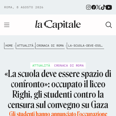
ROMA, 8 AGOSTO 2026
HOME
ATTUALITÀ
CRONACA DI ROMA
LA-SCUOLA-DEVE-ESSERE-SPAZIO-DI-CONFRONTO-OCCUPATO-IL-LICEO-RIGHI-GLI-STUDENTI-CONTRO-LA-CENSURA-SUL-CONVEGNO-SU-GAZA
,
ATTUALITÀ
CRONACA DI ROMA
«La scuola deve essere spazio di
confronto»: occupato il liceo
Righi, gli studenti contro la
censura sul convegno su Gaza
Gli studenti hanno annunciato l’occupazione