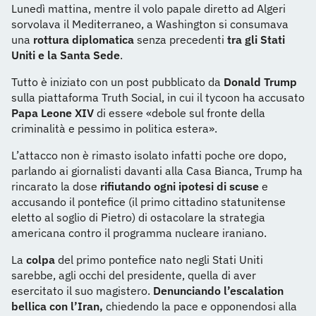
Lunedì mattina, mentre il volo papale diretto ad Algeri
sorvolava il Mediterraneo, a Washington si consumava
una
rottura diplomatica
senza precedenti
tra gli Stati
Uniti e la Santa Sede
.
Tutto è iniziato con un post pubblicato da
Donald Trump
sulla piattaforma Truth Social, in cui il tycoon ha accusato
Papa Leone XIV
di essere «debole sul fronte della
criminalità e pessimo in politica estera».
L’attacco non è rimasto isolato infatti poche ore dopo,
parlando ai giornalisti davanti alla Casa Bianca, Trump ha
rincarato la dose
rifiutando ogni ipotesi di scuse
e
accusando il pontefice (il primo cittadino statunitense
eletto al soglio di Pietro) di ostacolare la strategia
americana contro il programma nucleare iraniano.
La
colpa
del primo pontefice nato negli Stati Uniti
sarebbe, agli occhi del presidente, quella di aver
esercitato il suo magistero.
Denunciando l’escalation
bellica con l’Iran,
chiedendo la pace e opponendosi alla