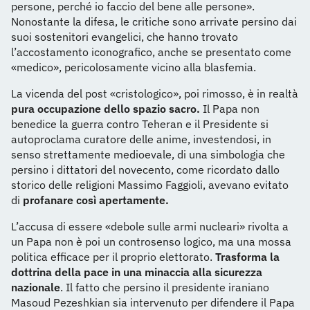
persone, perché io faccio del bene alle persone».
Nonostante la difesa, le critiche sono arrivate persino dai
suoi sostenitori evangelici, che hanno trovato
l’accostamento iconografico, anche se presentato come
«medico», pericolosamente vicino alla blasfemia.
La vicenda del post «cristologico», poi rimosso, è in realtà
pura occupazione dello spazio sacro.
Il Papa non
benedice la guerra contro Teheran e il Presidente si
autoproclama curatore delle anime, investendosi, in
senso strettamente medioevale, di una simbologia che
persino i dittatori del novecento, come ricordato dallo
storico delle religioni Massimo Faggioli, avevano evitato
di
profanare così apertamente.
L’accusa di essere «debole sulle armi nucleari» rivolta a
un Papa non è poi un controsenso logico, ma una mossa
politica efficace per il proprio elettorato.
Trasforma la
dottrina della pace in una minaccia alla sicurezza
nazionale
. Il fatto che persino il presidente iraniano
Masoud Pezeshkian sia intervenuto per difendere il Papa