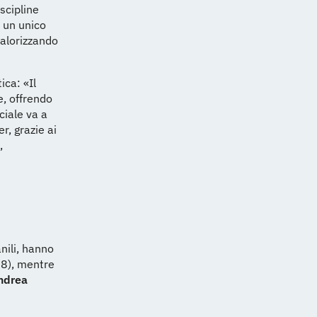
iscipline
: un unico
valorizzando
ica: «Il
e, offrendo
ciale va a
er, grazie ai
,
nili, hanno
18), mentre
ndrea