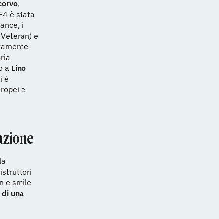
corvo
,
 F4 è stata
rance, i
 Veteran) e
tivamente
ria
to a
Lino
i è
uropei e
azione
la
istruttori
n e smile
 di una