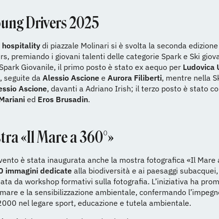
oung Drivers 2025
 hospitality
di piazzale Molinari si è svolta la seconda edizione
rs, premiando i giovani talenti delle categorie Spark e Ski gio
 Spark Giovanile, il primo posto è stato ex aequo per
Ludovica 
, seguite da
Alessio Ascione
e
Aurora Filiberti
, mentre nella S
essio Ascione
, davanti a Adriano Irish; il terzo posto è stato c
Mariani
ed
Eros Brusadin
.
tra «Il Mare a 360°»
vento è stata inaugurata anche la mostra fotografica «Il Mare
0 immagini dedicate
alla biodiversità e ai paesaggi subacquei,
a da workshop formativi sulla fotografia. L’iniziativa ha pro
 mare e la sensibilizzazione ambientale, confermando l’impegn
000 nel legare sport, educazione e tutela ambientale.