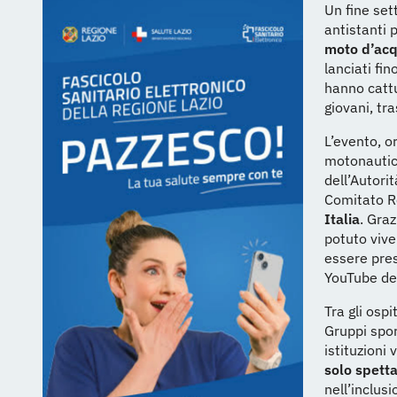
Un fine set
antistanti 
moto d’ac
lanciati fin
hanno cattu
giovani, tr
L’evento, o
motonautica
dell’Autori
Comitato Re
Italia
. Graz
potuto vive
essere pres
YouTube del
Tra gli ospi
Gruppi spo
istituzioni
solo spett
nell’inclus