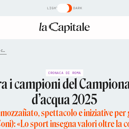
LIGHT
DARK
FIUMICINO-CELEBRA-I-CAMPIONI-DEL-CAMPIONATO-ITALIANO-MOTO-DACQUA-2025
CRONACA DI ROMA
ra i campioni del Campiona
d’acqua 2025
 mozzafiato, spettacolo e iniziative per 
oni): «Lo sport insegna valori oltre la