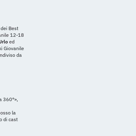
 dei Best
vanile 12-18
Urlo
ed
ki Giovanile
ondiviso da
 a 360°»,
mosso la
o di cast