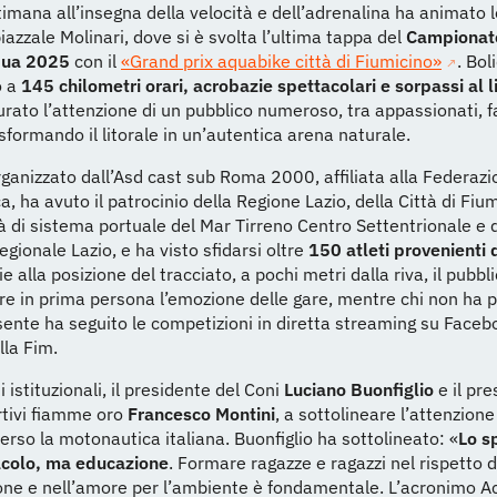
timana all’insegna della velocità e dell’adrenalina ha animato 
piazzale Molinari, dove si è svolta l’ultima tappa del
Campionato
qua 2025
con il
«Grand prix aquabike città di Fiumicino»
. Bol
o a
145 chilometri orari, acrobazie spettacolari e sorpassi al l
rato l’attenzione di un pubblico numeroso, tra appassionati, f
asformando il litorale in un’autentica arena naturale.
rganizzato dall’Asd cast sub Roma 2000, affiliata alla Federazi
, ha avuto il patrocinio della Regione Lazio, della Città di Fium
tà di sistema portuale del Mar Tirreno Centro Settentrionale e 
gionale Lazio, e ha visto sfidarsi oltre
150 atleti provenienti 
ie alla posizione del tracciato, a pochi metri dalla riva, il pubbl
re in prima persona l’emozione delle gare, mentre chi non ha 
ente ha seguito le competizioni in diretta streaming su Faceb
la Fim.
ti istituzionali, il presidente del Coni
Luciano Buonfiglio
e il pre
rtivi fiamme oro
Francesco Montini
, a sottolineare l’attenzione
 verso la motonautica italiana. Buonfiglio ha sottolineato: «
Lo s
acolo, ma educazione
. Formare ragazze e ragazzi nel rispetto d
ione e nell’amore per l’ambiente è fondamentale. L’acronimo A