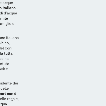
le acque
 italiano
idi d’acqua
imite
amiglie e
one italiana
icino,
del Coni
da tutta
ico ha
potuto
ook e
sidente dei
 delle
port non è
elle regole,
cqua –