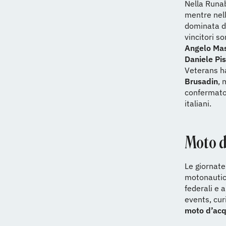
Nella Runa
mentre nell
dominata 
vincitori s
Angelo Ma
Daniele Pis
Veterans h
Brusadin
, 
confermat
italiani.
Moto d
Le giornate
motonautic
federali e 
events, cur
moto d’ac