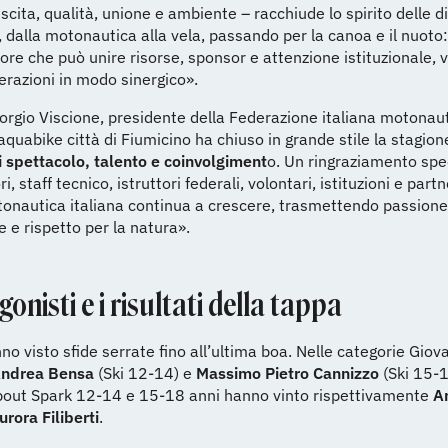
escita, qualità, unione e ambiente – racchiude lo spirito delle d
 dalla motonautica alla vela, passando per la canoa e il nuoto
tore che può unire risorse, sponsor e attenzione istituzionale, 
derazioni in modo sinergico».
rgio Viscione, presidente della Federazione italiana motonaut
aquabike città di Fiumicino ha chiuso in grande stile la stagion
di spettacolo, talento e coinvolgiment
o. Un ringraziamento spe
i, staff tecnico, istruttori federali, volontari, istituzioni e partn
tonautica italiana continua a crescere, trasmettendo passione
e rispetto per la natura».
gonisti e i risultati della tappa
no visto sfide serrate fino all’ultima boa. Nelle categorie Giova
ndrea Bensa
(Ski 12-14) e
Massimo Pietro Cannizzo
(Ski 15-
bout Spark 12-14 e 15-18 anni hanno vinto rispettivamente
A
rora Filiberti
.