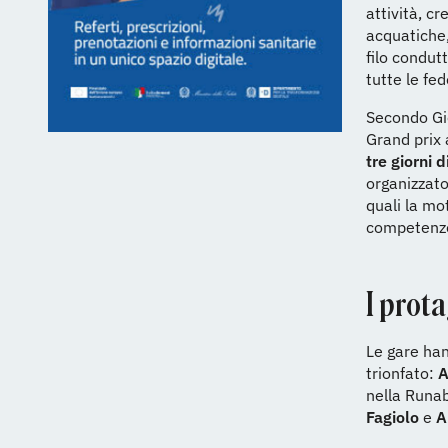
attività, cr
acquatiche,
filo condut
tutte le fe
Secondo Gio
Grand prix 
tre giorni 
organizzator
quali la mo
competenze 
I prota
Le gare han
trionfato:
A
nella Runa
Fagiolo
e
Au