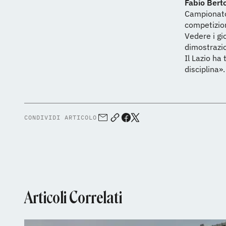
Fabio Berto
Campionato 
competizion
Vedere i gi
dimostrazi
Il Lazio ha
disciplina».
CONDIVIDI ARTICOLO
Articoli Correlati