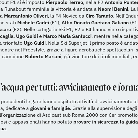
bout F1 si è imposto
Pierpaolo Terreo
, nella F2
Antonio Ponte
a Runabout femminile la vittoria è andata a
Naomi Benini
. La
da
Marcantonio Oliveri
, la F4 Novice da
Ciro Taranto
. Nell’Endu
ono stati
Michele Cadei
(F1),
Alfio Donato Gaetano Galiano
(F1
ssaro
(F2). Nelle categorie Ski F1, F2 e F4 hanno vinto rispet
caglia
,
Ugo Guidi
e
Marco Maria Santucci
, mentre nella catego
a trionfato
Ugo Guidi
. Nella Ski Superjet il primo posto è anda
mentre nel Freestyle, grazie a figure acrobatiche spettacolari, s
o campione
Roberto Mariani
, già vincitore dei titoli mondiali, e
’acqua per tutti: avvicinamento e form
 precedenti le gare hanno ospitato attività di avvicinamento al
a, dedicate a
giovani e famiglie
. Grazie alla supervisione degli 
all’organizzazione di Asd cast sub Roma 2000 con Csr promotio
iosi e appassionati hanno potuto
provare in sicurezza la guida
qua
.