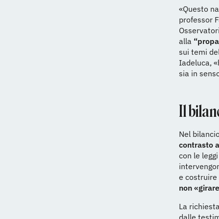
«Questo nas
professor F
Osservatori
alla
“propag
sui temi de
Iadeluca, «
sia in sens
Il bila
Nel bilancio
contrasto a
con le legg
intervengo
e costruire
non «girare
La richiest
dalle testi