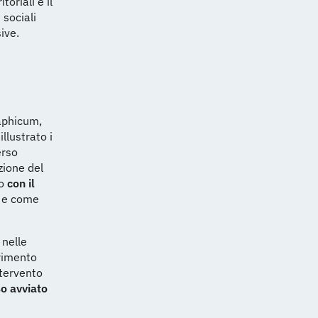
toriali e il
 sociali
ive.
raphicum,
illustrato i
erso
zione del
o
con il
i e come
 nelle
erimento
ntervento
o avviato