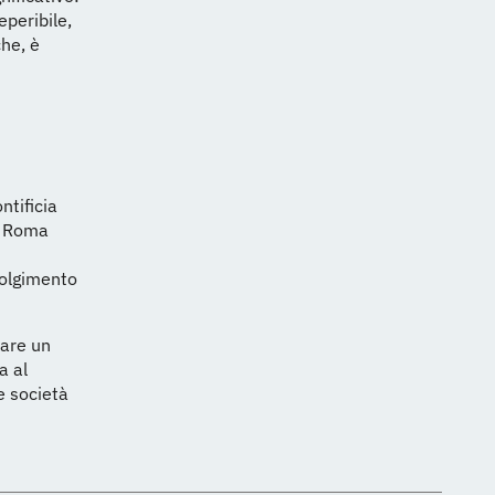
eperibile,
he, è
ntificia
e Roma
nvolgimento
dare un
a al
e società