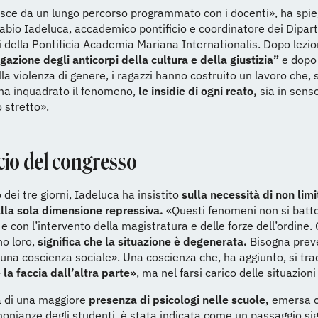
ce da un lungo percorso programmato con i docenti», ha spieg
abio Iadeluca, accademico pontificio e coordinatore dei Dipar
 della Pontificia Academia Mariana Internationalis. Dopo lezio
azione degli anticorpi della cultura e della giustizia”
e dopo
lla violenza di genere, i ragazzi hanno costruito un lavoro che,
ha inquadrato il fenomeno,
le insidie di ogni reato,
sia in sens
o stretto».
ncio del congresso
 dei tre giorni, Iadeluca ha insistito
sulla necessità di non limit
lla sola dimensione repressiva.
«Questi fenomeni non si batt
i e con l’intervento della magistratura e delle forze dell’ordine
no loro,
significa che la situazione è degenerata.
Bisogna prev
 una coscienza sociale». Una coscienza che, ha aggiunto, si tra
 la faccia dall’altra parte»
, ma nel farsi carico delle situazioni 
a di una maggiore
presenza di psicologi nelle scuole,
emersa c
monianze degli studenti, è stata indicata come un passaggio sig