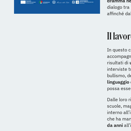
dramma ne
dialogo tra
affinché da
Il lavo
In questo c
accompagna
risultati di
u
interviste 
bullismo, d
linguaggio 
possa esser
Dalle loro 
scuole, mag
interno all
che ha mant
da anni
all