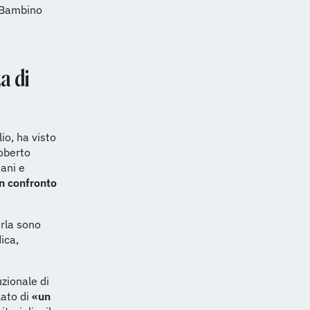
o Bambino
a di
io, ha visto
oberto
tani e
n confronto
irla sono
dica,
uzionale di
lato di
«un