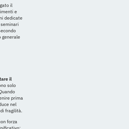
ato il
timenti e
ni dedicate
 seminari
 secondo
o generale
are il
ono solo
. Quando
enire prima
duce nel
di fragilità.
on forza
nificativo: