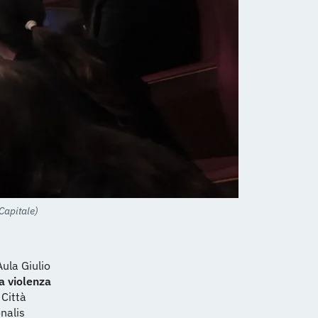
Capitale)
Aula Giulio
a violenza
Città
nalis