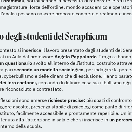
l dramma»,
sottolineando la necessità di rafforzare le reti terri
 magistratura, forze dell’ordine, mondo accademico e operatori
ll’analisi possano nascere proposte concrete e realmente incis
ro degli studenti del Seraphicum
ontesto si inserisce il lavoro presentato dagli studenti del Se
ti in Aula dal professore
Angelo Pappalardo
. I ragazzi hanno 
n questionario
svolto all’interno dell’istituto, costruito attrav
tra pari
secondo un modello sociologico,
per indagare la perce
el cyberbullismo e delle dinamiche di esclusione. Hanno parlat
dei loro coetanei,
cercando di definire cosa sia il bullismo ogg
e riconosciuto e contrastato.
riflessioni sono emerse
richieste precise:
più spazi di confronto
giore ascolto, presenza stabile di psicologi come punto di rif
’istituto, facilmente accessibile e prontamente reperibile. Un i
enuto alta l’attenzione in sala e che si inserisce in
un percors
’interno della scuola.