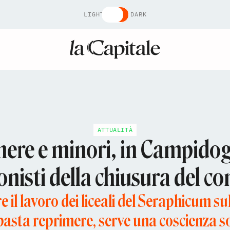
LIGHT
DARK
ATTUALITÀ
nere e minori, in Campidogl
nisti della chiusura del c
e il lavoro dei liceali del Seraphicum su
asta reprimere, serve una coscienza s