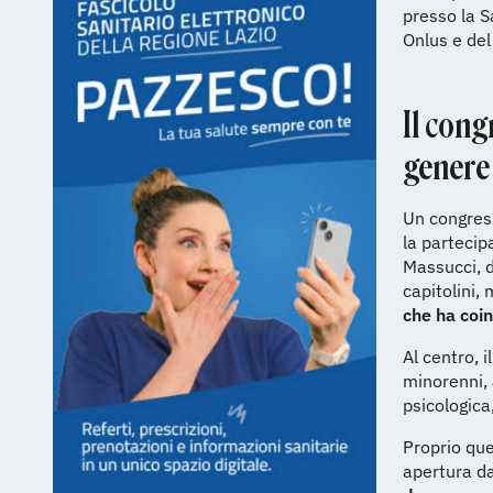
presso la 
Onlus e del
Il cong
genere
Un congress
la partecip
Massucci, d
capitolini,
che ha coin
Al centro, 
minorenni,
psicologica
Proprio que
apertura da