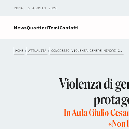
ROMA, 6 AGOSTO 2026
News
Quartieri
Temi
Contatti
HOME
ATTUALITÀ
CONGRESSO-VIOLENZA-GENERE-MINORI-CAMPIDOGLIO-SERAPHICUM-ROMA
Violenza di ge
protago
In Aula Giulio Cesar
«Non b