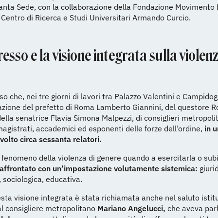
Santa Sede, con la collaborazione della Fondazione Moviment
 Centro di Ricerca e Studi Universitari Armando Curcio.
resso e la visione integrata sulla violenz
o che, nei tre giorni di lavori tra Palazzo Valentini e Campidogl
azione del prefetto di Roma Lamberto Giannini, del questore R
ella senatrice Flavia Simona Malpezzi, di consiglieri metropoli
 magistrati, accademici ed esponenti delle forze dell’ordine,
in u
volto circa sessanta relatori.
il fenomeno della violenza di genere quando a esercitarla o sub
affrontato con un’impostazione volutamente sistemica:
giuri
, sociologica, educativa.
sta visione integrata è stata richiamata anche nel saluto istit
l consigliere metropolitano
Mariano Angelucci,
che aveva par