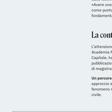
«Avere uno 
come punto
fondamenta
La con
L’attenzion
Academia M
Capitale, h
pubblicazio
di magistrat
Un percors
approccio s
fenomeno ri
civile.