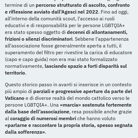
termine di un
percorso strutturato di ascolto, confronto
e riflessione avviato dall'Agesci nel 2022
. Fino ad oggi,
all'interno della comunità scout, l'accesso ai ruoli
educativi e di responsabilità per le persone LGBTQIA+
era stato spesso oggetto di
decenni di allontanamenti,
frizioni o silenzi discriminatori
. Sebbene l'appartenenza
all'associazione fosse generalmente aperta a tutti, il
superamento del filtro per rivestire la carica di educatore
(capo e capo guida) non era mai stato formalizzato
normativamente,
lasciando spazio a forti disparità sul
territorio
.
Questo storico passo in avanti si inserisce in un contesto
più ampio di
parziali e progressive aperture da parte del
Vaticano
e di diverse realtà del mondo cattolico verso le
persone LGBTQIA+. Una
«marcia» sostenuta fortemente
dalla base dell’associazione
, resa possibile anche grazie
al
coraggio di numerosi membri
che hanno voluto
«parlarne e raccontare la propria storia, spesso segnata
dalla sofferenza»
.