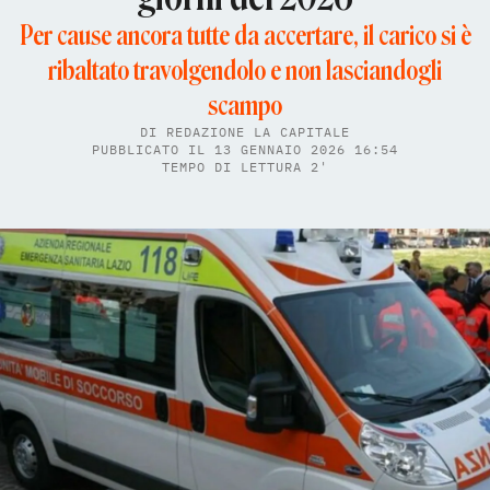
Per cause ancora tutte da accertare, il carico si è
ribaltato travolgendolo e non lasciandogli
scampo
DI
REDAZIONE LA CAPITALE
PUBBLICATO IL 13 GENNAIO 2026 16:54
TEMPO DI LETTURA 2'