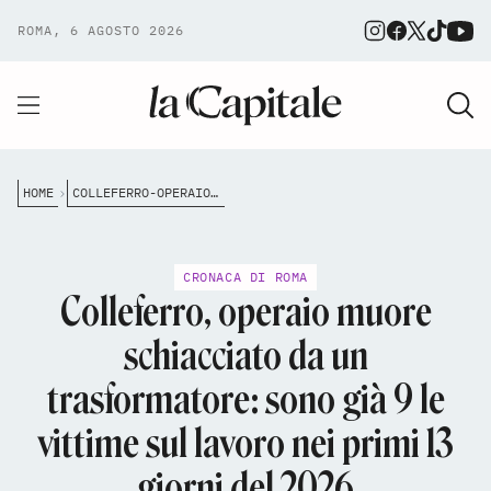
ROMA, 6 AGOSTO 2026
HOME
COLLEFERRO-OPERAIO-MUORE-SCHIACCIATO-DA-UN-TRASFORMATORE-SONO-GI%C3%A0-9-LE-VITTIME-SUL-LAVORO-NEI-PRIMI-13-GIORNI-DEL-2026
CRONACA DI ROMA
Colleferro, operaio muore
schiacciato da un
trasformatore: sono già 9 le
vittime sul lavoro nei primi 13
giorni del 2026