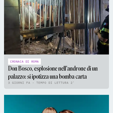
CRONACA DI ROMA
Don Bosco, esplosione nell'androne di un
palazzo: si ipotizza una bomba carta
3 GIORNI FA - TEMPO DI LETTURA 2'