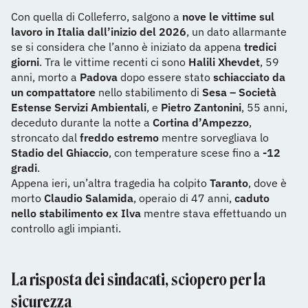
Con quella di Colleferro, salgono a
nove le vittime sul
lavoro in Italia dall’inizio del 2026
, un dato allarmante
se si considera che l’anno è iniziato da appena
tredici
giorni
. Tra le vittime recenti ci sono
Halili Xhevdet
, 59
anni, morto a
Padova
dopo essere stato
schiacciato da
un compattatore
nello stabilimento di
Sesa – Società
Estense Servizi Ambientali
, e
Pietro Zantonini
, 55 anni,
deceduto durante la notte a
Cortina d’Ampezzo
,
stroncato dal
freddo estremo
mentre sorvegliava lo
Stadio del Ghiaccio
, con temperature scese fino a
-12
gradi
.
Appena ieri, un’altra tragedia ha colpito
Taranto
, dove è
morto
Claudio Salamida
, operaio di 47 anni,
caduto
nello stabilimento ex Ilva
mentre stava effettuando un
controllo agli impianti.
La risposta dei sindacati, sciopero per la
sicurezza