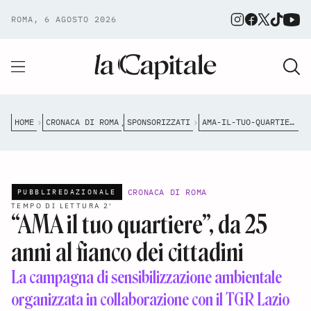
ROMA, 6 AGOSTO 2026
HOME
CRONACA DI ROMA
SPONSORIZZATI
AMA-IL-TUO-QUARTIERE-DA-25-ANNI-AL-FIANCO-DEI-CITTADINI
,
CRONACA DI ROMA
PUBBLIREDAZIONALE
TEMPO DI LETTURA 2'
“AMA il tuo quartiere”, da 25
anni al fianco dei cittadini
La campagna di sensibilizzazione ambientale
organizzata in collaborazione con il TGR Lazio