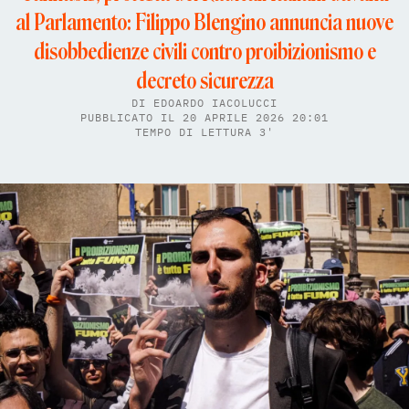
al Parlamento: Filippo Blengino annuncia nuove
disobbedienze civili contro proibizionismo e
decreto sicurezza
DI
EDOARDO IACOLUCCI
PUBBLICATO IL 20 APRILE 2026 20:01
TEMPO DI LETTURA 3'