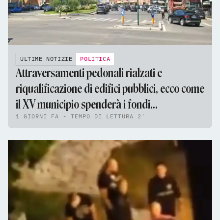
ULTIME NOTIZIE
POLITICA
Attraversamenti pedonali rialzati e
riqualificazione di edifici pubblici, ecco come
il XV municipio spenderà i fondi
1 GIORNI FA - TEMPO DI LETTURA 2'
dell'assestamento di bilancio