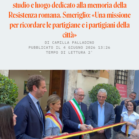
studio e luogo dedicato alla memoria della
Resistenza romana. Smeriglio: «Una missione
per ricordare le partigiane e i partigiani della
città»
DI
CAMILLA PALLADINO
PUBBLICATO IL 4 GIUGNO 2026 13:26
TEMPO DI LETTURA 2'