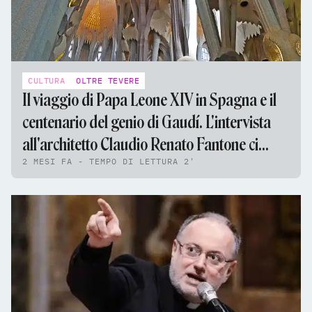
CULTURA
OLTRE TEVERE
Il viaggio di Papa Leone XIV in Spagna e il
centenario del genio di Gaudí. L'intervista
all'architetto Claudio Renato Fantone ci
2 MESI FA - TEMPO DI LETTURA 2'
permette di esplorare la Sagrada Família