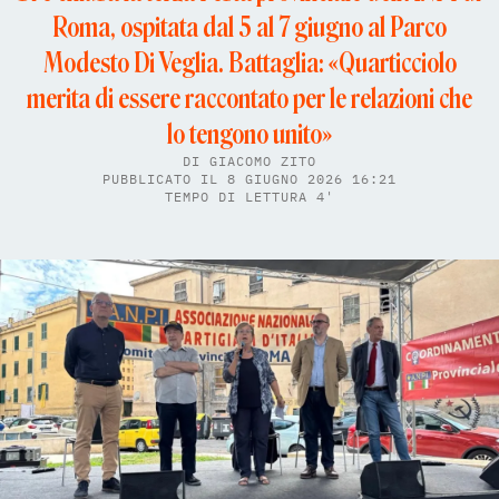
Roma, ospitata dal 5 al 7 giugno al Parco
Modesto Di Veglia. Battaglia: «Quarticciolo
merita di essere raccontato per le relazioni che
lo tengono unito»
DI
GIACOMO ZITO
PUBBLICATO IL 8 GIUGNO 2026 16:21
TEMPO DI LETTURA 4'