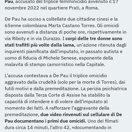
Pau
, accusato del triplice femminicidio avvenuto il 17
novembre 2022 nel quartiere Prati, a Roma.
De Pau ha ucciso a coltellate due cittadine cinesi e la
65enne colombiana Marta Castano Torres. Gli omicidi
sono avvenuti a distanza di poche ore, rispettivamente in
via Riboty e in via Durazzo. I
corpi delle tre donne sono
stati trafitti più volte dalla lama,
un’azione ritenuta dagli
inquirenti pianificata dall’imputato, in passato autista e
uomo di fiducia di Michele Senese, esponente della
malavita di stampo camorristico nella Capitale.
L’accusa contestava a De Pau il triplice omicidio
aggravato dalla crudeltà (solo per la morte di Torres), dai
futili motivi e dalla premeditazione. La perizia psichiatrica
disposta dalla Terza Corte di Assise ha stabilito la
capacità di intendere e di volere dell’imputato al
momento dei fatti. A rafforzare l’aggravante della
premeditazione,
due video rinvenuti sul cellulare di De
Pau documentano i primi due omicidi.
Uno dei filmati
dura circa 14 minuti, l’altro 42, «documentando in