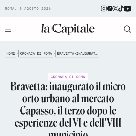
ROMA, 9 AGOSTO 2026
HOME
CRONACA DI ROMA
BRAVETTA-INAUGURATO-IL-MICRO-ORTO-URBANO-AL-MERCATO-CAPASSO-IL-TERZO-DOPO-LE-ESPERIENZE-DEL-VI-E-DELLVIII-MUNICIPIO
CRONACA DI ROMA
Bravetta: inaugurato il micro
orto urbano al mercato
Capasso, il terzo dopo le
esperienze del VI e dell'VIII
municipio