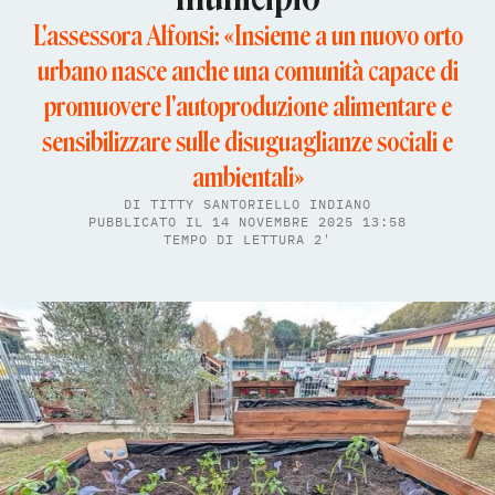
L'assessora Alfonsi: «Insieme a un nuovo orto
urbano nasce anche una comunità capace di
promuovere l'autoproduzione alimentare e
sensibilizzare sulle disuguaglianze sociali e
ambientali»
DI
TITTY SANTORIELLO INDIANO
PUBBLICATO IL 14 NOVEMBRE 2025 13:58
TEMPO DI LETTURA 2'