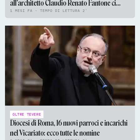
all'architetto Claudio Renato Fantone ci
1 MESI FA - TEMPO DI LETTURA 2'
permette di esplorare la Sagrada Família
OLTRE TEVERE
Diocesi di Roma, 16 nuovi parroci e incarichi
nel Vicariato: ecco tutte le nomine