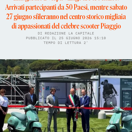
Arrivati partecipanti da 50 Paesi, mentre sabato
27 giugno sfileranno nel centro storico migliaia
di appassionati del celebre scooter Piaggio
DI
REDAZIONE LA CAPITALE
PUBBLICATO IL 25 GIUGNO 2026 15:10
TEMPO DI LETTURA 2'