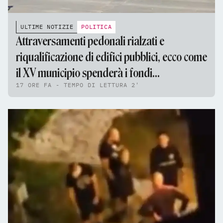
ULTIME NOTIZIE
POLITICA
Attraversamenti pedonali rialzati e
riqualificazione di edifici pubblici, ecco come
il XV municipio spenderà i fondi
17 ORE FA - TEMPO DI LETTURA 2'
dell'assestamento di bilancio