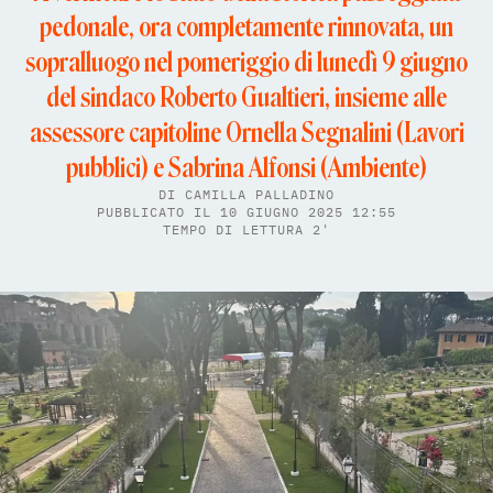
pedonale, ora completamente rinnovata, un
sopralluogo nel pomeriggio di lunedì 9 giugno
del sindaco Roberto Gualtieri, insieme alle
assessore capitoline Ornella Segnalini (Lavori
pubblici) e Sabrina Alfonsi (Ambiente)
DI
CAMILLA PALLADINO
PUBBLICATO IL 10 GIUGNO 2025 12:55
TEMPO DI LETTURA 2'