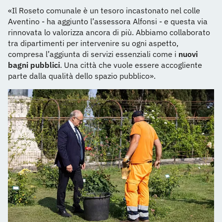
«Il Roseto comunale è un tesoro incastonato nel colle
Aventino - ha aggiunto l’assessora Alfonsi - e questa via
rinnovata lo valorizza ancora di più. Abbiamo collaborato
tra dipartimenti per intervenire su ogni aspetto,
compresa l’aggiunta di servizi essenziali come i
nuovi
bagni pubblici
. Una città che vuole essere accogliente
parte dalla qualità dello spazio pubblico».