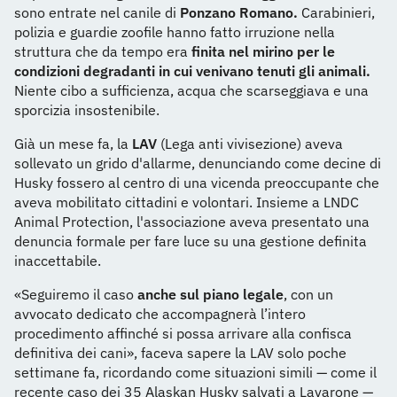
sono entrate nel canile di
Ponzano Romano.
Carabinieri,
polizia e guardie zoofile hanno fatto irruzione nella
struttura che da tempo era
finita nel mirino per le
condizioni degradanti in cui venivano tenuti gli animali.
Niente cibo a sufficienza, acqua che scarseggiava e una
sporcizia insostenibile.
Già un mese fa, la
LAV
(Lega anti vivisezione) aveva
sollevato un grido d'allarme, denunciando come decine di
Husky fossero al centro di una vicenda preoccupante che
aveva mobilitato cittadini e volontari. Insieme a LNDC
Animal Protection, l'associazione aveva presentato una
denuncia formale per fare luce su una gestione definita
inaccettabile.
«Seguiremo il caso
anche sul piano legale
, con un
avvocato dedicato che accompagnerà l’intero
procedimento affinché si possa arrivare alla confisca
definitiva dei cani», faceva sapere la LAV solo poche
settimane fa, ricordando come situazioni simili — come il
recente caso dei 35 Alaskan Husky salvati a Lavarone —