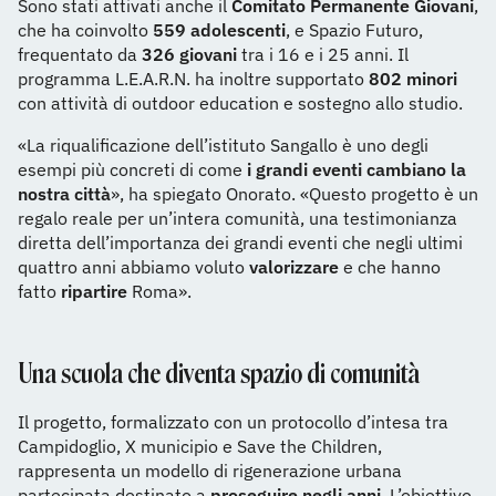
Sono stati attivati anche il
Comitato Permanente Giovani
,
che ha coinvolto
559 adolescenti
, e Spazio Futuro,
frequentato da
326 giovani
tra i 16 e i 25 anni. Il
programma L.E.A.R.N. ha inoltre supportato
802 minori
con attività di outdoor education e sostegno allo studio.
«La riqualificazione dell’istituto Sangallo è uno degli
esempi più concreti di come
i grandi eventi cambiano la
nostra città
», ha spiegato Onorato. «Questo progetto è un
regalo reale per un’intera comunità, una testimonianza
diretta dell’importanza dei grandi eventi che negli ultimi
quattro anni abbiamo voluto
valorizzare
e che hanno
fatto
ripartire
Roma».
Una scuola che diventa spazio di comunità
Il progetto, formalizzato con un protocollo d’intesa tra
Campidoglio, X municipio e Save the Children,
rappresenta un modello di rigenerazione urbana
partecipata destinato a
proseguire negli anni
. L’obiettivo