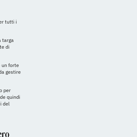
r tutti i
 targa
te di
o un forte
da gestire
o per
ude quindi
i del
ero