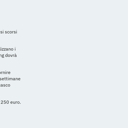
si scorsi
izzano i
ing dovrà
ornire
e settimane
casco
a 250 euro.