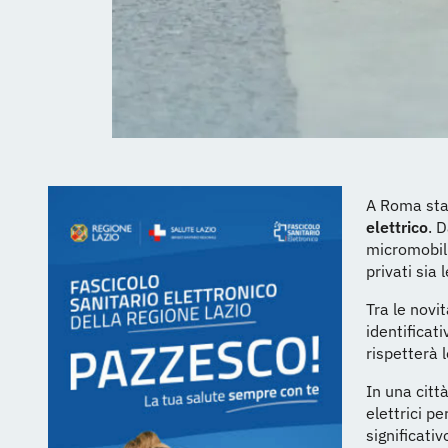
A Roma sta 
elettrico
. 
micromobili
privati sia 
Tra le novi
identificat
rispetterà 
In una citt
elettrici p
significativ