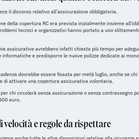
ece il discorso relativo all’assicurazione obbligatoria.
one della copertura RC era prevista inizialmente insieme all’obb
roblemi tecnici e organizzativi hanno portato a uno slittament
e assicurative avrebbero infatti chiesto più tempo per adegu
 informatiche e predisporre le nuove polizze dedicate ai mono
adenza dovrebbe essere fissata per metà luglio, anche se chi
re di attivare una copertura assicurativa volontaria.
 per chi circolerà senza assicurazione o senza contrassegno p
400 euro.
di velocità e regole da rispettare
igore anche tutte le altre disposizioni relative alla sicurezza s