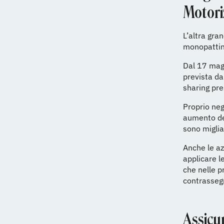
Motori
L’altra gran
monopattini
Dal 17 mag
prevista dal
sharing pre
Proprio negl
aumento del
sono migliai
Anche le az
applicare l
che nelle p
contrassegn
Assicu