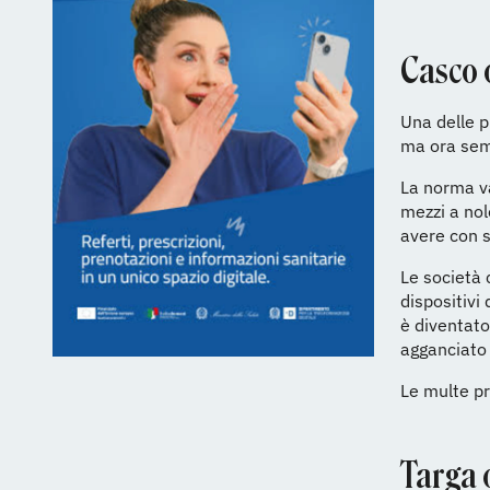
Casco 
Una delle p
ma ora semp
La norma va
mezzi a nol
avere con s
Le società c
dispositivi
è diventato
agganciato 
Le multe pr
Targa o