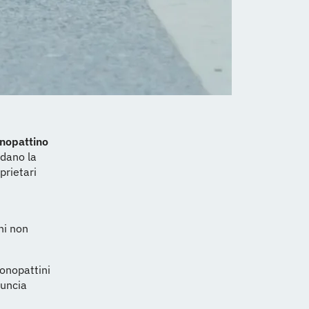
nopattino
rdano la
prietari
hi non
monopattini
nuncia