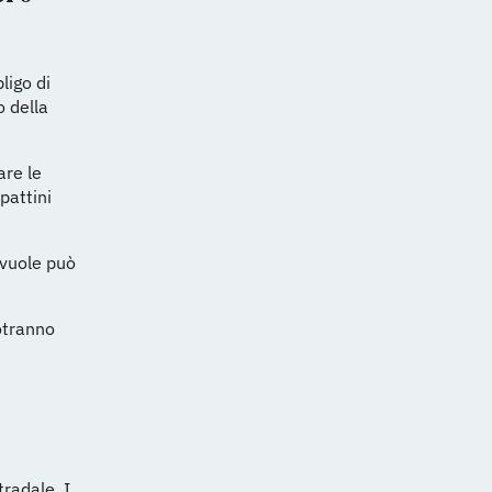
ligo di
o della
are le
pattini
 vuole può
otranno
tradale. I