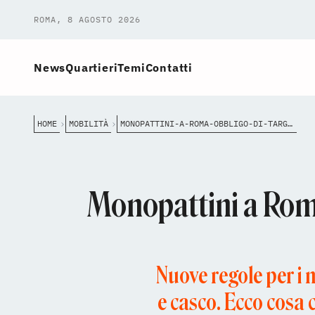
ROMA, 8 AGOSTO 2026
News
Quartieri
Temi
Contatti
HOME
MOBILITÀ
MONOPATTINI-A-ROMA-OBBLIGO-DI-TARGA-E-CASCO-DAL-17-MAGGIO-COSA-CAMBIA
Monopattini a Roma
Nuove regole per i 
e casco. Ecco cosa c