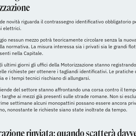
zzazione
de novità riguarda il contrassegno identificativo obbligatorio pe
 elettrici.
gio nessun mezzo potrà teoricamente circolare senza la nuova
la normativa. La misura interessa sia i privati sia le grandi flot
senti nella Capitale.
i ultimi giorni gli uffici della Motorizzazione stanno registrand
le richieste per ottenere i tagliandi identificativi. Le pratiche 
a e i tempi tecnici rischiano di allungarsi.
iende del settore stanno affrontando una corsa contro il temp
e targhe ai mezzi già presenti sulle strade romane. Non si escl
rime settimane alcuni monopattini possano essere ancora priv
o, nonostante le richieste siano state inoltrate da tempo.
razione rinviata: quando scatterà davv