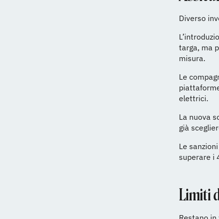
Diverso inv
L’introduzi
targa, ma p
misura.
Le compagni
piattaforme
elettrici.
La nuova sc
già sceglie
Le sanzioni
superare i 
Limiti 
Restano in v