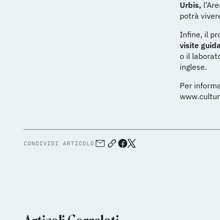
Urbis,
l’Are
potrà viver
Infine, il
visite guid
o il laborat
inglese.
Per informa
www.culture
CONDIVIDI ARTICOLO