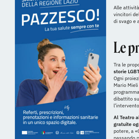
Alle attivit
vincitori d
di svago e 
Le p
Tra le prop
storie LG
Ogni proiez
Mario Mieli
programma L
dibattito s
l’intervent
Al Teatro a
gratuite og
potere, a «
passando pe