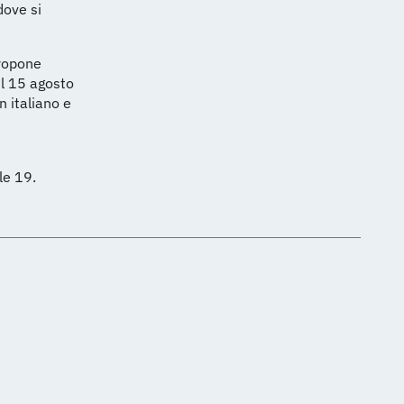
dove si
propone
il 15 agosto
n italiano e
le 19.