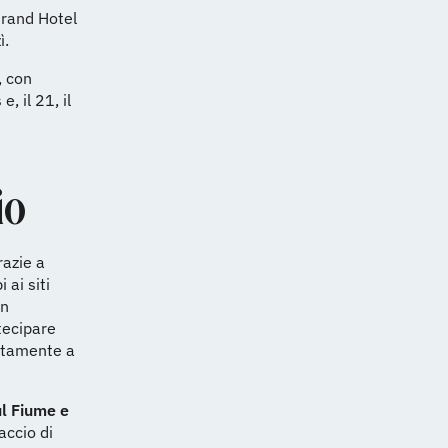
 Grand Hotel
ì.
, con
, il 21, il
io
azie a
 ai siti
in
tecipare
litamente a
ul Fiume e
accio di