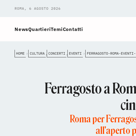
ROMA, 6 AGOSTO 2026
News
Quartieri
Temi
Contatti
HOME
CULTURA
CONCERTI
EVENTI
,
,
Ferragosto a Roma, 
cin
Roma per Ferragost
all'aperto p