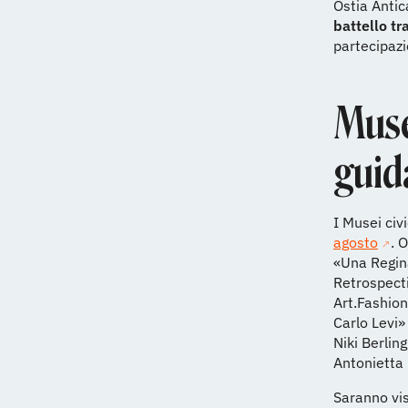
Ostia Antic
battello tr
partecipazi
Musei
guid
I Musei civ
agosto
. 
«Una Regina
Retrospect
Art.Fashio
Carlo Levi»
Niki Berlin
Antonietta
Saranno vis