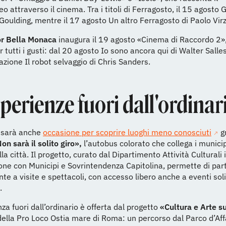
o attraverso il cinema. Tra i titoli di Ferragosto, il 15 agosto
oulding, mentre il 17 agosto Un altro Ferragosto di Paolo Virz
Tor Bella Monaca
inaugura il 19 agosto «Cinema di Raccordo 2»
r tutti i gusti: dal 20 agosto Io sono ancora qui di Walter Salles e
azione Il robot selvaggio di Chris Sanders.
perienze fuori dall'ordinar
 sarà anche
occasione per scoprire luoghi meno conosciuti
gr
n sarà il solito giro»,
l’autobus colorato che collega i municipi
lla città. Il progetto, curato dal Dipartimento Attività Culturali 
one con Municipi e Sovrintendenza Capitolina, permette di par
te a visite e spettacoli, con accesso libero anche a eventi so
.
za fuori dall’ordinario è offerta dal progetto
«Cultura e Arte s
ella Pro Loco Ostia mare di Roma: un percorso dal Parco d’Aff