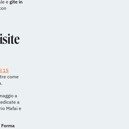
ale e
gite in
 con
isite
il 15
ostre come
a.
maggio a
dedicate a
rio Mafai e
a Forma