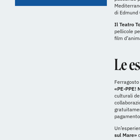
Mediterrane
di Edmund G
Il Teatro 
pellicole pe
film d’anim
Le es
Ferragosto
«PE-PPE! No
culturali de
collaborazi
gratuitamen
pagamento
Un’esperien
sul Mare»
d