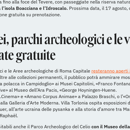
a fino alla foce del Tevere, con passeggiate nella riserva natur
a l’isola Boacciana e l’Idroscalo.
Prossima data, il 17 agosto,
one gratuita su prenotazione.
, parchi archeologici e le v
ate gratuite
ici e le Aree archeologiche di Roma Capitale
resteranno aperti 
Oltre alle collezioni permanenti, il pubblico potrà ammirare m
 polacca in Campidoglio» ai Musei Capitolini, «Franco Fontan
ive» al Museo dell’Ara Pacis, «George Hoyningen-Huene.
n.Cinema» e «Amano Corpus Animae» a Palazzo Braschi, o l’«O
 alla Galleria d’Arte Moderna. Villa Torlonia ospita esposizioni 
guer, all’arte ucraina delle pysanka e alla storia d’amore tra Ma
 Raphaël.
itabili anche il Parco Archeologico del Celio
con il Museo dell