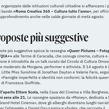
à organizzate dalle istituzioni culturali cittadine si affiancano i 
el bando
«Roma Creativa 365 – Cultura tutto l’anno»
, per offri
approfondimento anche nelle calde giornate di metà agosto.
roposte più suggestive
oste più suggestive spicca la rassegna
«Queer Pictures – Foto
BTQIA+»
alle Terme di Caracalla, che coniuga cinema, cultura e 
ione è introdotta da un talk curato dal Circolo di Cultura Omo
 e moderato da Morgana, performer e attivista. Il 14 agosto è 
ittle Miss Sunshine di Jonathan Dayton e Valerie Faris, segu
u «Famiglie imperfette e identità non conformi: la felicità queer
o di Francesca Giuffrida.
ll’aperto Ettore Scola
, nella Casa del Cinema a Villa Borghese
ni sera alle 21.
Le rassegne spaziano da «Money», dedicata a 
Grand Hotel Cinema», dove gli alberghi diventano luoghi narrativ
r l’«Omaggio a Daniel Day-Lewis» e «Isole», che racconta il