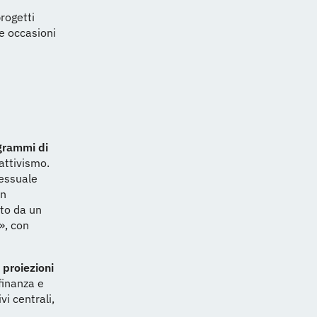
progetti
re occasioni
grammi di
attivismo.
sessuale
in
ito da un
», con
,
proiezioni
finanza e
i centrali,