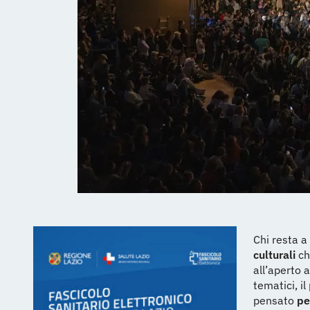
Chi resta 
culturali
ch
all’aperto 
tematici, i
pensato
pe