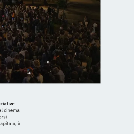
iziative
Dal cinema
orsi
apitale, è