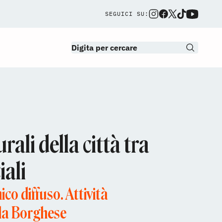
SEGUICI SU:
rali della città tra
iali
o diffuso. Attività
illa Borghese