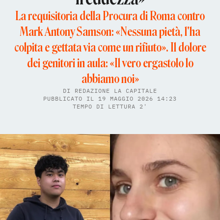
La requisitoria della Procura di Roma contro
Mark Antony Samson: «Nessuna pietà, l'ha
colpita e gettata via come un rifiuto». Il dolore
dei genitori in aula: «Il vero ergastolo lo
abbiamo noi»
DI
REDAZIONE LA CAPITALE
PUBBLICATO IL 19 MAGGIO 2026 14:23
TEMPO DI LETTURA 2'