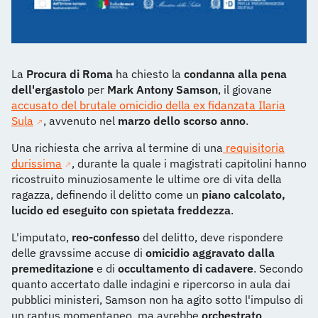
La
Procura di Roma
ha chiesto la
condanna alla pena
dell'ergastolo
per
Mark Antony Samson
, il giovane
accusato del brutale omicidio della ex fidanzata Ilaria
Sula
, avvenuto nel
marzo dello scorso anno
.
Una richiesta che arriva al termine di una
requisitoria
durissima
, durante la quale i magistrati capitolini hanno
ricostruito minuziosamente le ultime ore di vita della
ragazza, definendo il delitto come un
piano calcolato,
lucido ed eseguito con spietata freddezza
.
L'imputato,
reo-confesso
del delitto, deve rispondere
delle gravssime accuse di
omicidio aggravato dalla
premeditazione
e di
occultamento di cadavere
. Secondo
quanto accertato dalle indagini e ripercorso in aula dai
pubblici ministeri, Samson non ha agito sotto l'impulso di
un raptus momentaneo, ma avrebbe
orchestrato