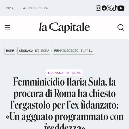
ROMA, 8 AGOSTO 2026
HOME
CRONACA DI ROMA
FEMMINICIDIO-ILARIA-SULA-LA-PROCURA-DI-ROMA-HA-CHIESTO-LERGASTOLO-PER-LEX-FIDANZATO-UN-AGGUATO-PROGRAMMATO-CON-FREDDEZZA
CRONACA DI ROMA
Femminicidio Ilaria Sula, la
procura di Roma ha chiesto
l'ergastolo per l'ex fidanzato:
«Un agguato programmato con
freddezza»