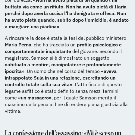
con durezza.
«Non ha avuto pietà di lei quando l'ha
buttata via come un rifiuto. Non ha avuto pietà di Ilaria
perché dopo averla uccisa l'ha denigrata e offesa. Non
ha avuto pietà quando, subito dopo l'omicidio, è andato
a mangiare una piadina»
.
A rincarare la dose è stata la tesi del pubblico ministero
Maria Perna
, che ha tracciato un
profilo psicologico e
comportamentale inquietante
del giovane. Secondo il
magistrato, Samson si è dimostrato un soggetto
«abituato a mentire, manipolatore e profondamente
ipocrita»
. Un uomo che nel corso del tempo
«aveva
intrappolato Sula in una relazione, esercitando un
controllo totale sulla sua vita»
. L'atto finale di questo
legame asfittico è stato definito senza mezzi termini
come
«un massacro»
, per il quale Samson merita il
massimo della pena al fine di rendere piena giustizia alla
vittima.
La confessione dell'assassino: «Mi è sceso un