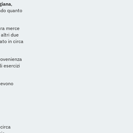
giana
,
ondo quanto
ltra merce
 altri due
ato in circa
provenienza
i esercizi
 devono
 circa