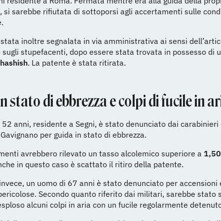
i residente a Roma. Fermata mentre era alla guida della prop
 si sarebbe rifiutata di sottoporsi agli accertamenti sulle cond
e.
stata inoltre segnalata in via amministrativa ai sensi dell’arti
 sugli stupefacenti, dopo essere stata trovata in possesso di
hashish
. La patente è stata ritirata.
n stato di ebbrezza e colpi di fucile in ar
52 anni, residente a Segni, è stato denunciato dai carabinieri 
 Gavignano per guida in stato di ebbrezza.
menti avrebbero rilevato un tasso alcolemico superiore a
1,50
nche in questo caso è scattato il ritiro della patente.
invece, un uomo di 67 anni è stato denunciato per accensioni
pericolose. Secondo quanto riferito dai militari, sarebbe stato
sploso alcuni colpi in aria con un fucile regolarmente detenuto