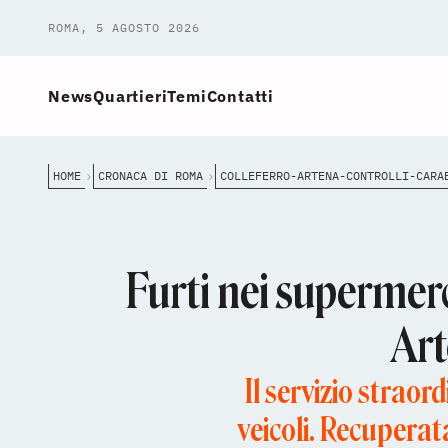
ROMA, 5 AGOSTO 2026
News
Quartieri
Temi
Contatti
HOME
CRONACA DI ROMA
Furti nei supermerca
Art
Il servizio straor
veicoli. Recuperat