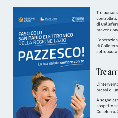
Tre persone
controllati.
di Collefer
prevenzione
L’operazion
di Colleferr
sottoposte a
Tre arr
L’intervent
pressi di u
A segnalare
sospetto sa
Colleferro. 