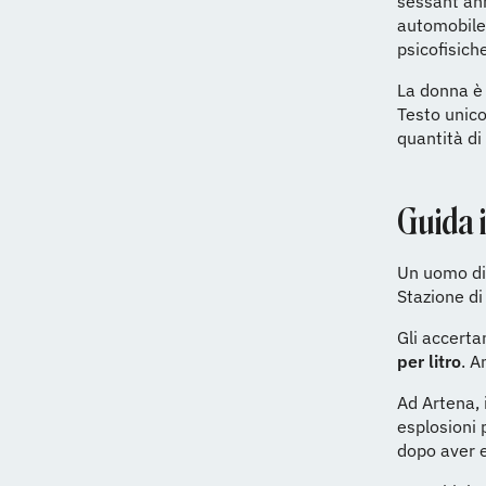
sessant’ann
automobile,
psicofisich
La donna è 
Testo unico
quantità di
Guida i
Un uomo di 
Stazione di
Gli accerta
per litro
. A
Ad Artena, 
esplosioni 
dopo aver e