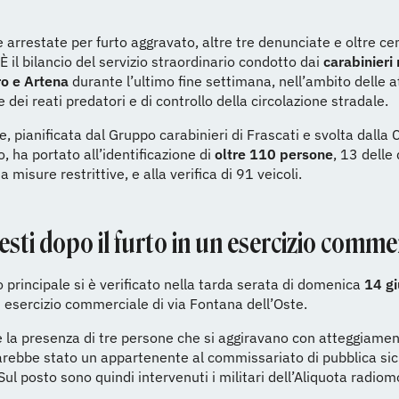
 arrestate per furto aggravato, altre tre denunciate e oltre cen
 È il bilancio del servizio straordinario condotto dai
carabinieri
ro e Artena
durante l’ultimo fine settimana, nell’ambito delle at
 dei reati predatori e di controllo della circolazione stradale.
e, pianificata dal Gruppo carabinieri di Frascati e svolta dall
o, ha portato all’identificazione di
oltre 110 persone
, 13 delle 
 misure restrittive, e alla verifica di 91 veicoli.
esti dopo il furto in un esercizio comme
o principale si è verificato nella tarda serata di domenica
14 g
n esercizio commerciale di via Fontana dell’Oste.
 la presenza di tre persone che si aggiravano con atteggiamen
rebbe stato un appartenente al commissariato di pubblica sic
Sul posto sono quindi intervenuti i militari dell’Aliquota radiom