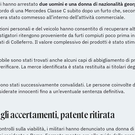
ri hanno arrestato
due uomini e una donna di nazionalità geor
bordo di una Mercedes Classe C subito dopo un furto che, sec
, era stato commesso all’interno dell’attività commerciale.
zioni personali e del veicolo hanno consentito di recuperare a
estigatori ritengono proveniente da furti compiuti poco prima in
i di Colleferro. Il valore complessivo dei prodotti è stato stim
bile sono stati trovati anche alcuni capi di abbigliamento di 
rificare. La merce identificata è stata restituita ai titolari degl
 sono stati successivamente convalidati. Le persone coinvolte
iderate innocenti fino a un’eventuale sentenza definitiva.
 gli accertamenti, patente ritirata
ntrolli sulla viabilità, i militari hanno denunciato una donna di