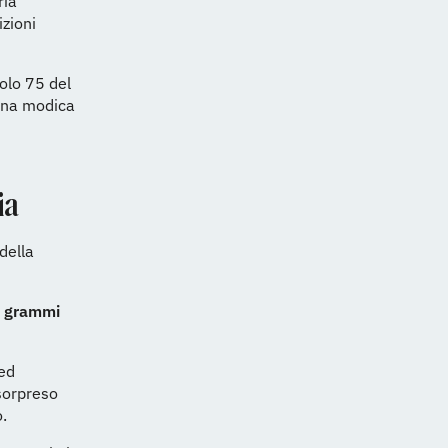
ria
izioni
colo 75 del
 una modica
ia
della
 grammi
 ed
 sorpreso
.