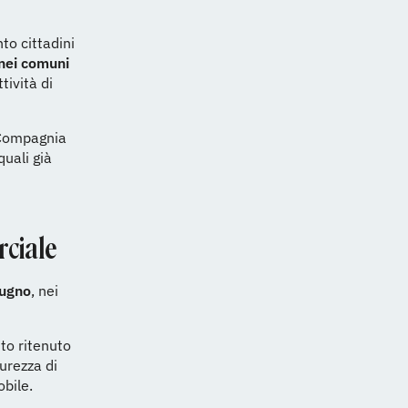
to cittadini
 nei comuni
tività di
a Compagnia
quali già
rciale
iugno
, nei
to ritenuto
urezza di
obile.