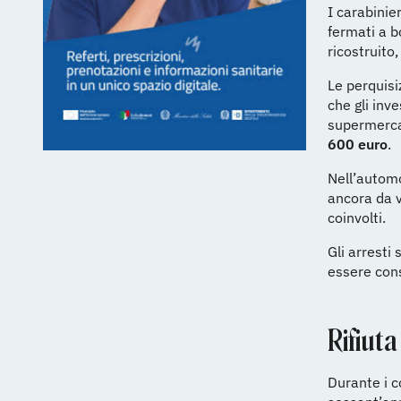
I carabinie
fermati a 
ricostruito
Le perquisi
che gli inv
supermercat
600 euro
.
Nell’automo
ancora da ve
coinvolti.
Gli arresti
essere cons
Rifiuta
Durante i co