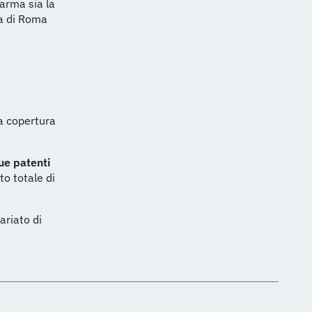
’arma sia la
ra di Roma
la copertura
due patenti
to totale di
ariato di