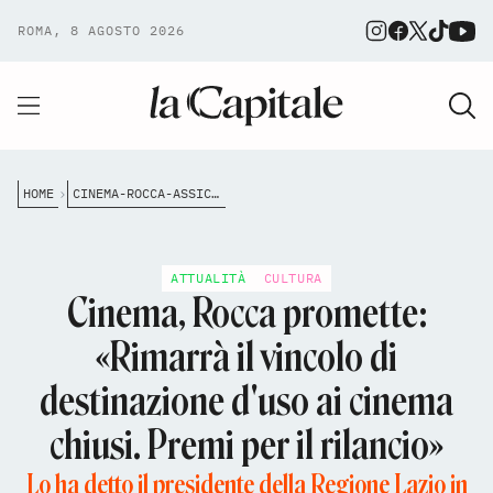
ROMA, 8 AGOSTO 2026
HOME
CINEMA-ROCCA-ASSICURA-RIMARR%C3%A0-IL-VINCOLO-DI-DESTINAZIONE-D-USO-I-CINEMA-CHIUSI-DA-10-ANNI
ATTUALITÀ
CULTURA
Cinema, Rocca promette:
«Rimarrà il vincolo di
destinazione d'uso ai cinema
chiusi. Premi per il rilancio»
Lo ha detto il presidente della Regione Lazio in