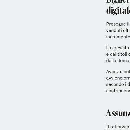
digital
Prosegue il
venduti olt
incremento 
La crescita
e dai titoli
della domand
Avanza inolt
avviene orm
secondo i d
contribuend
Assunz
Il rafforza