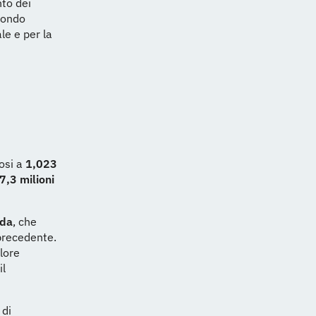
to dei
econdo
le e per la
dosi a
1,023
7,3 milioni
tda
, che
precedente.
alore
il
 di