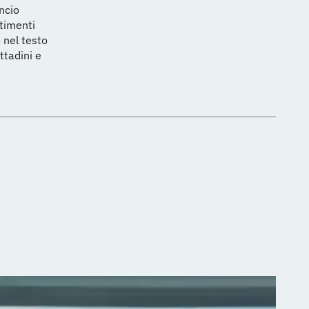
ncio
stimenti
o nel testo
ttadini e