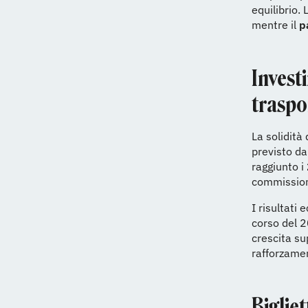
equilibrio.
mentre il
p
Investi
traspo
La solidità
previsto da
raggiunto i
commission
I risultati
corso del 
crescita su
rafforzament
Biglie