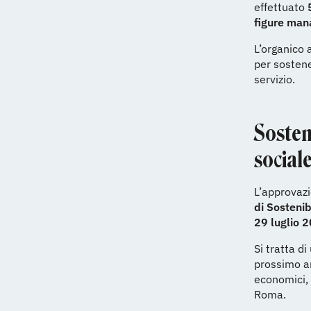
effettuato
figure mana
L’organico 
per sostene
servizio.
Sosten
social
L’approvazi
di Sostenib
29 luglio 
Si tratta d
prossimo an
economici, 
Roma.