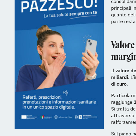
consolidame
principali i
quanto deli
parte resta
Valore
margin
Il
valore d
miliardi
. L
di euro
.
Particolarm
raggiunge
1
Si tratta d
attraverso 
rafforzamen
Sul piano p