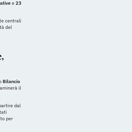
rative
e
23
te centrali
tà del
e,
mo
Bilancio
aminerà il
partire dal
tati
to per