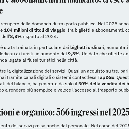
e
 recupero della domanda di trasporto pubblico. Nel 2025 sono 
re
104 milioni di titoli di viaggio
, tra biglietti e abbonamenti, 
dell’
8,8%
rispetto al 2024.
 è stata trainata in particolare dai
biglietti ordinari
, aumentati
 dedicati ai turisti, in aumento del
9,8%
. Un dato che riflette an
a legata ai flussi turistici nella città.
re la digitalizzazione dei servizi. Quasi un acquisto su tre, pari
ai tramite canali digitali o sistemi contactless
Tap&Go
. Quest
ati del bilancio, ha generato da solo il
50% della vendita dei bi
o a rendere più semplice e veloce l’accesso al trasporto pubbl
ioni e organico: 566 ingressi nel 202
mento dei servizi passa anche dal personale. Nel corso del 202