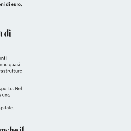
ni di euro
,
a di
enti
anno quasi
rastrutture
sporto. Nel
n una
apitale.
nche il