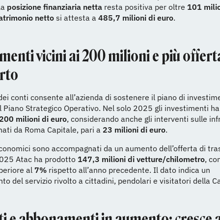
 La
posizione finanziaria netta
resta positiva per oltre
101 milio
atrimonio netto
si attesta a
485,7 milioni di euro
.
menti vicini ai 200 milioni e più offert
rto
 dei conti consente all’azienda di sostenere il piano di investim
l Piano Strategico Operativo. Nel solo 2025 gli investimenti h
200 milioni di euro
, considerando anche gli interventi sulle inf
ati da Roma Capitale, pari a
23 milioni di euro
.
 economici sono accompagnati da un aumento dell’offerta di tra
2025 Atac ha prodotto
147,3 milioni di vetture/chilometro
, co
periore al
7%
rispetto all’anno precedente. Il dato indica un
o del servizio rivolto a cittadini, pendolari e visitatori della C
tti e abbonamenti in aumento: cresce a