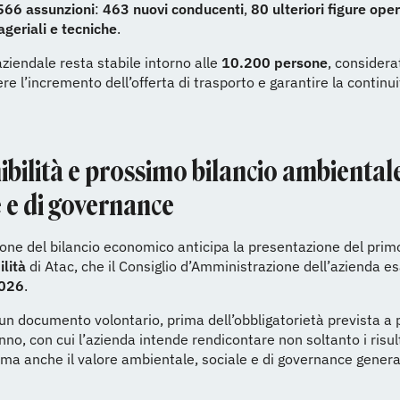
566 assunzioni
:
463 nuovi conducenti
,
80 ulteriori figure ope
geriali e tecniche
.
aziendale resta stabile intorno alle
10.200 persone
, considera
re l’incremento dell’offerta di trasporto e garantire la continui
ibilità e prossimo bilancio ambiental
e e di governance
one del bilancio economico anticipa la presentazione del pri
ilità
di Atac, che il Consiglio d’Amministrazione dell’azienda es
2026
.
i un documento volontario, prima dell’obbligatorietà prevista a 
no, con cui l’azienda intende rendicontare non soltanto i risul
ma anche il valore ambientale, sociale e di governance genera