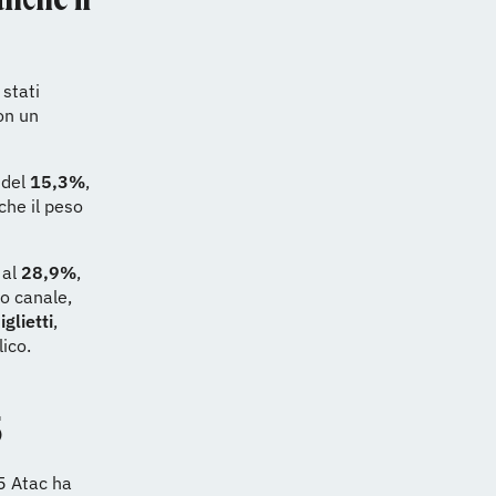
stati
con un
 del
15,3%
,
che il peso
 al
28,9%
,
o canale,
glietti
,
ico.
5
5 Atac ha