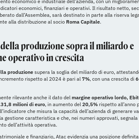
nto economico e industriale dell’azienda, con un miglioramen
ndicatori economici, finanziari e operativi. Il risultato netto, s
berato dall’Assemblea, sarà destinato in parte alla riserva lega
nte alla distribuzione al socio
Roma Capitale
.
 della produzione sopra il miliardo e
e operativo in crescita
ella produzione
supera la soglia del miliardo di euro, attestan
’incremento rispetto al 2024 è pari al
7%
, con una crescita di
6
ente rilevante anche il dato del
margine operativo lordo, Ebi
31,8 milioni di euro
, in aumento del
20,5%
rispetto all’anno 
ell’indicatore che misura la capacità dell’azienda di generare v
la gestione caratteristica e che, nei numeri approvati, segnala 
to dell’attività operativa.
atrimoniale e finanziario, Atac evidenzia una posizione definita