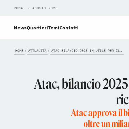
ROMA, 7 AGOSTO 2026
News
Quartieri
Temi
Contatti
HOME
ATTUALITÀ
ATAC-BILANCIO-2025-IN-UTILE-PER-IL-TERZO-ANNO-CONSECUTIVO-CRESCONO-RICAVI-INVESTIMENTI-E-PASSEGGERI
Atac, bilancio 2025 
ri
Atac approva il b
oltre un milia