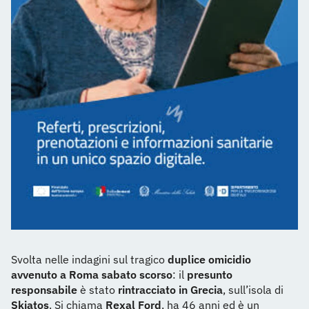
Svolta nelle indagini sul tragico
duplice omicidio
avvenuto a Roma sabato scorso
: il
presunto
responsabile
è stato
rintracciato in Grecia
, sull’isola di
Skiatos
. Si chiama
Rexal Ford
, ha 46 anni ed è un