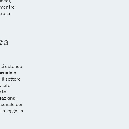
unedì,
, mentre
re la
e a
 si estende
scuola e
 il settore
visite
 le
razione
, i
ersonale dei
la legge, la