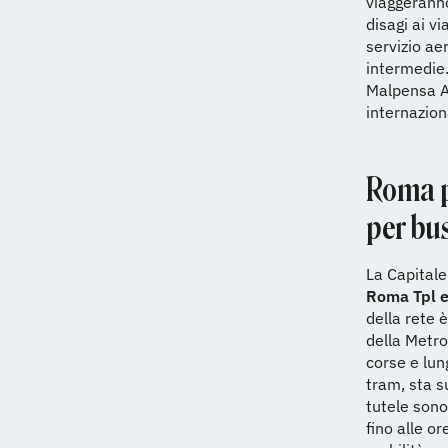
viaggeranno 
disagi ai vi
servizio ae
intermedie.
Malpensa Ae
internazion
Roma pa
per bu
La Capitale
Roma Tpl e
della rete è
della Metro
corse e lun
tram, sta s
tutele sono
fino alle o