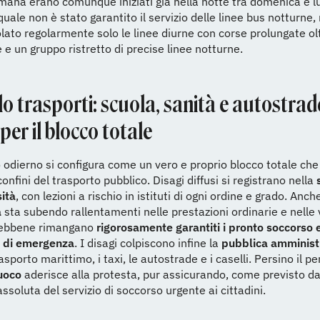
mana erano comunque iniziati già nella notte tra domenica e l
quale non è stato garantito il servizio delle linee bus notturne
lato regolarmente solo le linee diurne con corse prolungate olt
e un gruppo ristretto di precise linee notturne.
o trasporti: scuola, sanità e autostrad
 per il blocco totale
 odierno si configura come un vero e proprio blocco totale che
confini del trasporto pubblico. Disagi diffusi si registrano nella
sità
, con lezioni a rischio in istituti di ogni ordine e grado. Anche
à
sta subendo rallentamenti nelle prestazioni ordinarie e nelle 
sebbene rimangano
rigorosamente garantiti i pronto soccorso e
i di emergenza
. I disagi colpiscono infine la
pubblica amminist
rasporto marittimo, i taxi, le autostrade e i caselli. Persino il p
Fuoco
aderisce alla protesta, pur assicurando, come previsto dal
assoluta del servizio di soccorso urgente ai cittadini.