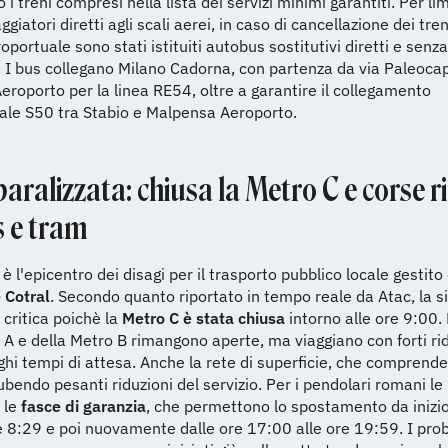
i treni compresi nella lista dei servizi minimi garantiti. Per lim
aggiatori diretti agli scali aerei, in caso di cancellazione dei tren
roportuale sono stati istituiti autobus sostitutivi diretti e sen
 I bus collegano Milano Cadorna, con partenza da via Paleocap
roporto per la linea RE54, oltre a garantire il collegamento
ale S50 tra Stabio e Malpensa Aeroporto.
ralizzata: chiusa la Metro C e corse r
s e tram
 è l'epicentro dei disagi per il trasporto pubblico locale gestit
 Cotral
. Secondo quanto riportato in tempo reale da Atac, la s
 critica poichè la
Metro C è stata chiusa
intorno alle ore 9:00. 
 A e della Metro B rimangono aperte, ma viaggiano con forti rid
ghi tempi di attesa. Anche la rete di superficie, che comprend
ubendo pesanti riduzioni del servizio. Per i pendolari romani le
 le
fasce di garanzia
, che permettono lo spostamento da inizio
re 8:29 e poi nuovamente dalle ore 17:00 alle ore 19:59. I prob