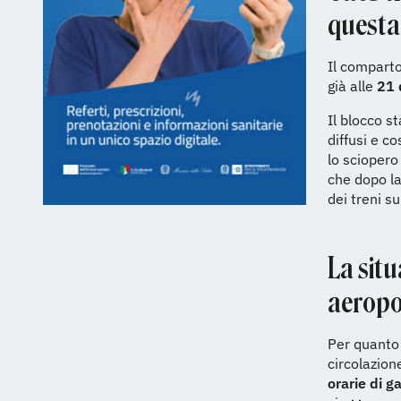
questa
Il comparto
già alle
21 d
Il blocco s
diffusi e c
lo sciopero
che dopo la
dei treni su
La situ
aeropo
Per quanto
circolazion
orarie di g