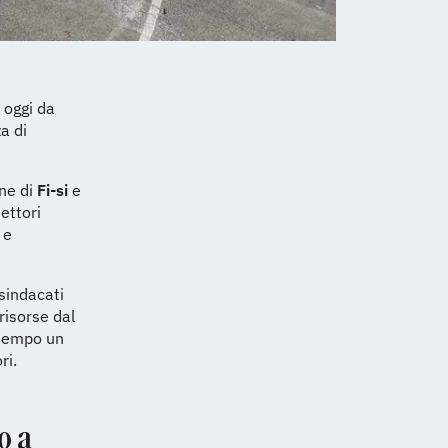
 oggi da
a di
ne di
Fi-si
e
ettori
 e
 sindacati
risorse dal
ontempo un
ri.
no a