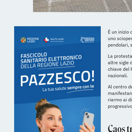
È un inizio
uno scioper
pendolari, s
La protesta
altre sigle
chiave del P
nazionali.
Al centro de
manifestano
riarmo ai di
progressivo
Caos tr