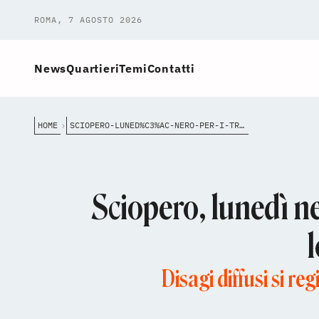
ROMA, 7 AGOSTO 2026
News
Quartieri
Temi
Contatti
HOME
SCIOPERO-LUNED%C3%AC-NERO-PER-I-TRASPORTI-E-I-SERVIZI-ROMA-SI-FERMA-PER-LO-SCIOPERO-GENERALE-DELLUSB
Sciopero, lunedì ne
Disagi diffusi si reg