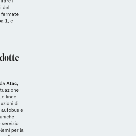
itare i
i del
za fermate
a 1, e
idotte
o da
Atac,
ituazione
Le linee
uzioni di
e autobus e
 uniche
 servizio
lemi per la