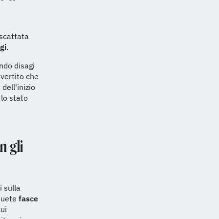
 scattata
gi
.
ndo disagi
vvertito che
dell'inizio
 lo stato
n gli
i sulla
nsuete
fasce
cui