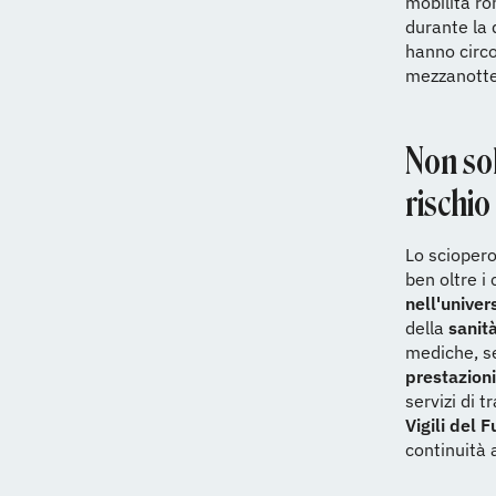
mobilità ro
durante la 
hanno circo
mezzanotte 
Non sol
rischio
Lo sciopero
ben oltre i 
nell'univer
della
sanit
mediche, 
prestazion
servizi di t
Vigili del 
continuità 