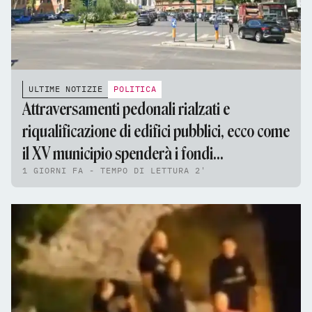
ULTIME NOTIZIE
POLITICA
Attraversamenti pedonali rialzati e
riqualificazione di edifici pubblici, ecco come
il XV municipio spenderà i fondi
1 GIORNI FA - TEMPO DI LETTURA 2'
dell'assestamento di bilancio