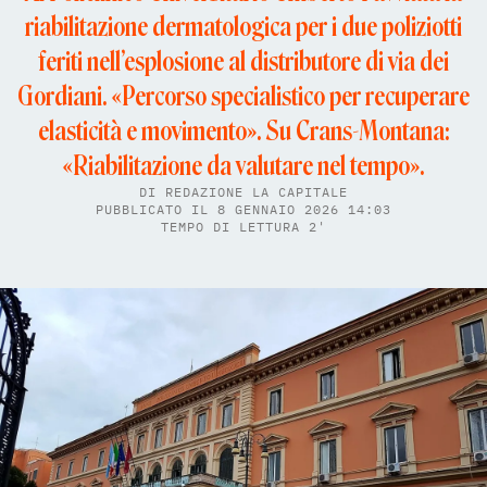
riabilitazione dermatologica per i due poliziotti
feriti nell’esplosione al distributore di via dei
Gordiani. «Percorso specialistico per recuperare
elasticità e movimento». Su Crans-Montana:
«Riabilitazione da valutare nel tempo».
DI
REDAZIONE LA CAPITALE
PUBBLICATO IL 8 GENNAIO 2026 14:03
TEMPO DI LETTURA 2'