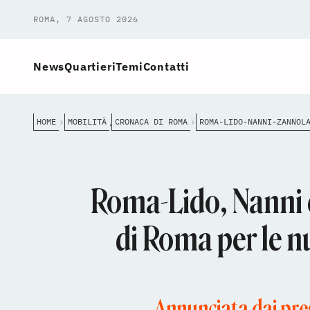
ROMA, 7 AGOSTO 2026
News
Quartieri
Temi
Contatti
HOME
MOBILITÀ
CRONACA DI ROMA
,
Roma-Lido, Nanni e
di Roma per le nu
Annunciata dai pres