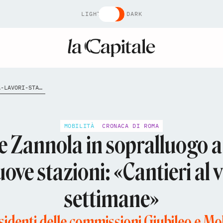
LIGHT
DARK
ROMA-LIDO-NANNI-ZANNOLA-LAVORI-STAZIONI-TORRINO-MEZZOCAMMINO
MOBILITÀ
CRONACA DI ROMA
 Zannola in sopralluogo a
ove stazioni: «Cantieri al 
settimane»
identi delle commissioni Giubileo e Mob