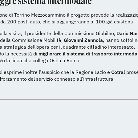
ggi e sistema intermodale
ione di Torrino Mezzocammino il progetto prevede la realizzazi
da 200 posti auto, che si aggiungeranno ai 100 già esistenti.
ella visita, il presidente della Commissione Giubileo,
Dario Na
 della Commissione Mobilità,
Giovanni Zannola
, hanno sottoli
a strategica dell’opera per il quadrante cittadino interessato,
o la necessità di
migliorare il sistema di trasporto intermoda
ngo la linea che collega Ostia a Roma.
si esprime inoltre l’auspicio che la Regione Lazio e
Cotral
prose
afforzamento del servizio connesso all’infrastruttura.