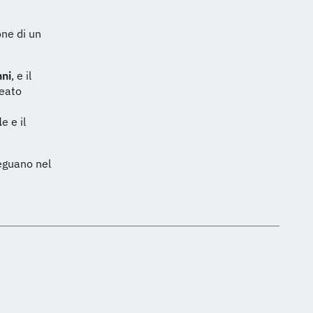
one di un
nni
, e il
neato
l
e e il
guano nel