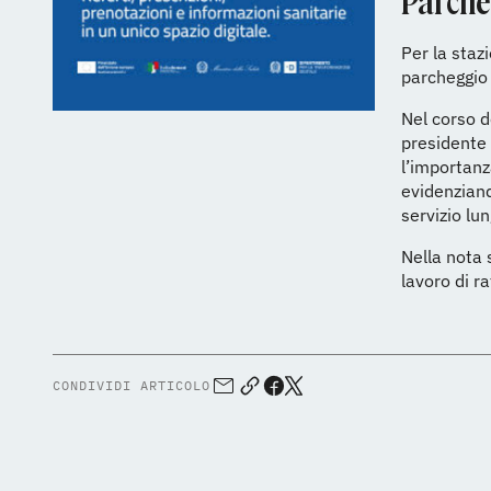
Parche
Per la staz
parcheggio 
Nel corso d
presidente
l’importanz
evidenziand
servizio lu
Nella nota 
lavoro di r
CONDIVIDI ARTICOLO