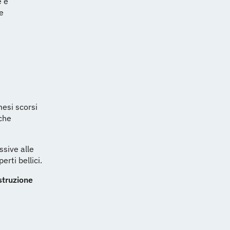
e è
e
mesi scorsi
 che
ssive alle
erti bellici.
ostruzione