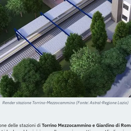
Render stazione Torrino-Mezzocammino (Fonte: Astral-Regione Lazio)
one delle stazioni di
Torrino Mezzocammino e Giardino di Ro