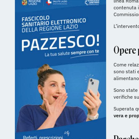
linea Roma-
contenuta i
Commissioni
L’intervent
Opere 
Come relazi
sono stati 
alimentano 
Sono state 
verifiche su
Superata qu
vera e prop