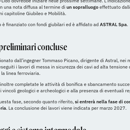
Lido dovrebbe iniziare nelle prossime settimane. L’indicazion
n una nota diffusa al termine di
un sopralluogo
effettuato dall
 capitoline Giubileo e Mobilità.
o è finanziato con fondi giubilari ed è affidato ad
ASTRAL Spa
.
preliminari concluse
onato dall’ingegner Tommaso Picano, dirigente di Astral, nei 
eseguiti i lavori di messa in sicurezza dei cavi ad alta tensione
la linea ferroviaria.
inoltre completate le attività di bonifica e sbancamento succe
i vincoli geologici e archeologici e alla presenza di eventuali rep
esta fase, secondo quanto riferito,
si entrerà nella fase di c
ria
. La conclusione dei lavori viene indicata per marzo 2027.