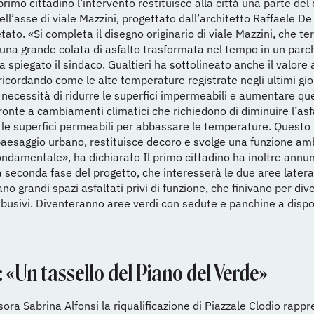
primo cittadino l’intervento restituisce alla città una parte del
dell’asse di viale Mazzini, progettato dall’architetto Raffaele D
ato. «Si completa il disegno originario di viale Mazzini, che t
una grande colata di asfalto trasformata nel tempo in un parc
a spiegato il sindaco. Gualtieri ha sottolineato anche il valore
 ricordando come le alte temperature registrate negli ultimi gi
 necessità di ridurre le superfici impermeabili e aumentare que
ronte a cambiamenti climatici che richiedono di diminuire l’asf
le superfici permeabili per abbassare le temperature. Questo 
 paesaggio urbano, restituisce decoro e svolge una funzione am
ondamentale», ha dichiarato Il primo cittadino ha inoltre annu
la seconda fase del progetto, che interesserà le due aree lateral
ano grandi spazi asfaltati privi di funzione, che finivano per div
busivi. Diventeranno aree verdi con sedute e panchine a dispo
: «Un tassello del Piano del Verde»
sora Sabrina Alfonsi la riqualificazione di Piazzale Clodio rapp