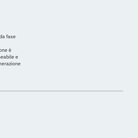
nda fase
ione è
meabile e
enerazione