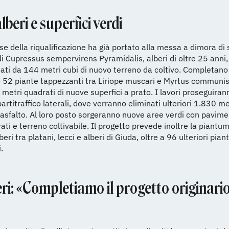
lberi e superfici verdi
se della riqualificazione ha già portato alla messa a dimora di 
i Cupressus sempervirens Pyramidalis, alberi di oltre 25 anni,
ti da 144 metri cubi di nuovo terreno da coltivo. Completano
o 52 piante tappezzanti tra Liriope muscari e Myrtus communi
 metri quadrati di nuove superfici a prato. I lavori proseguiran
artitraffico laterali, dove verranno eliminati ulteriori 1.830 me
 asfalto. Al loro posto sorgeranno nuove aree verdi con pavime
rati e terreno coltivabile. Il progetto prevede inoltre la piantu
eri tra platani, lecci e alberi di Giuda, oltre a 96 ulteriori pian
.
ri: «Completiamo il progetto originario