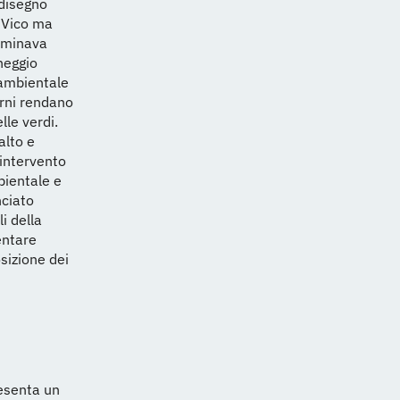
 disegno
e Vico ma
erminava
heggio
 ambientale
orni rendano
lle verdi.
alto e
intervento
bientale e
nciato
i della
entare
sizione dei
resenta un