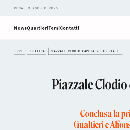
ROMA, 8 AGOSTO 2026
News
Quartieri
Temi
Contatti
HOME
POLITICA
PIAZZALE-CLODIO-CAMBIA-VOLTO-VIA-LASFALTO-ARRIVANO-ALBERI-E-PAVIMENTAZIONI-DRENANTI
Piazzale Clodio 
Conclusa la pri
Gualtieri e Alfons