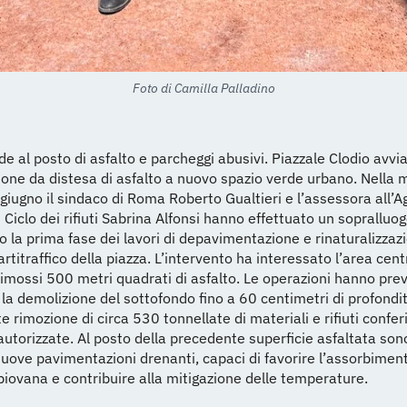
Foto di Camilla Palladino
de al posto di asfalto e parcheggi abusivi. Piazzale Clodio avvia
one da distesa di asfalto a nuovo spazio verde urbano. Nella m
giugno il sindaco di Roma Roberto Gualtieri e l’assessora all’Ag
Ciclo dei rifiuti Sabrina Alfonsi hanno effettuato un sopralluog
 la prima fase dei lavori di depavimentazione e rinaturalizzaz
artitraffico della piazza. L’intervento ha interessato l’area cen
rimossi 500 metri quadrati di asfalto. Le operazioni hanno prev
 la demolizione del sottofondo fino a 60 centimetri di profondit
 rimozione di circa 530 tonnellate di materiali e rifiuti conferi
autorizzate. Al posto della precedente superficie asfaltata son
nuove pavimentazioni drenanti, capaci di favorire l’assorbimen
piovana e contribuire alla mitigazione delle temperature.