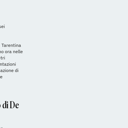
sei
s Tarentina
no ora nelle
tri
ntazioni
mazione di
te
 di De