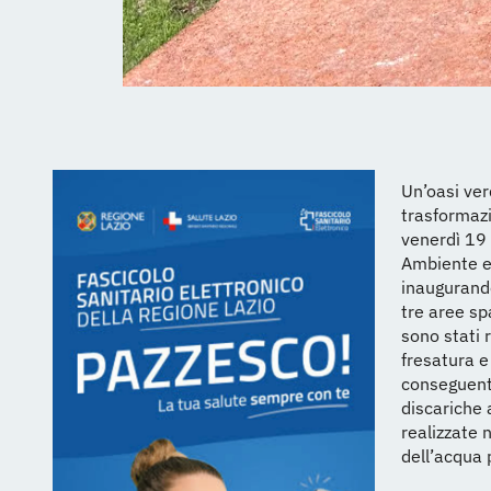
Un’oasi ver
trasformazi
venerdì 19 
Ambiente e 
inaugurando
tre aree sp
sono stati 
fresatura e
conseguente
discariche 
realizzate 
dell’acqua 