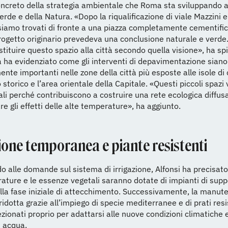
creto della strategia ambientale che Roma sta sviluppando at
erde e della Natura. «Dopo la riqualificazione di viale Mazzini e
 siamo trovati di fronte a una piazza completamente cementific
rogetto originario prevedeva una conclusione naturale e verd
estituire questo spazio alla città secondo quella visione», ha sp
 ha evidenziato come gli interventi di depavimentazione siano
ente importanti nelle zone della città più esposte alle isole di 
o storico e l’area orientale della Capitale. «Questi piccoli spazi
i perché contribuiscono a costruire una rete ecologica diffus
re gli effetti delle alte temperature», ha aggiunto.
ione temporanea e piante resistenti
 alle domande sul sistema di irrigazione, Alfonsi ha precisato
ature e le essenze vegetali saranno dotate di impianti di supp
lla fase iniziale di attecchimento. Successivamente, la manut
ridotta grazie all’impiego di specie mediterranee e di prati resi
ezionati proprio per adattarsi alle nuove condizioni climatiche e
 acqua.