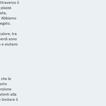
traverso il
 piazza
ata,
e. Abbiamo
iegato.
calore, tra
 verdi sono
a e aiutano
 che le
orto
enzione
stenti alla
 limitare il