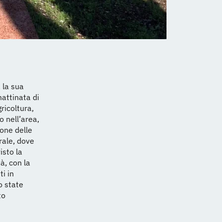
 la sua
attinata di
ricoltura,
o nell’area,
ione delle
trale, dove
isto la
à, con la
ti in
o state
to