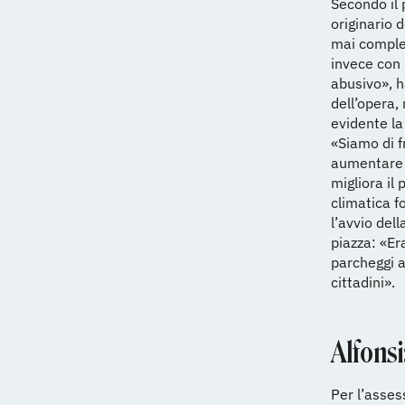
Secondo il 
originario 
mai complet
invece con 
abusivo», h
dell’opera,
evidente la
«Siamo di f
aumentare 
migliora il
climatica f
l’avvio del
piazza: «Er
parcheggi a
cittadini».
Alfonsi
Per l’asses