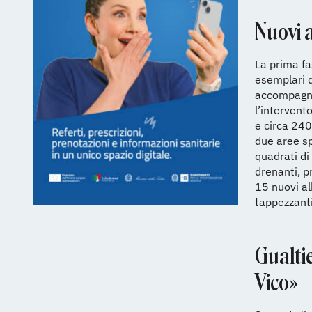
Nuovi a
La prima fa
esemplari d
accompagna
l’intervent
e circa 240
due aree sp
quadrati di
drenanti, p
15 nuovi alb
tappezzanti
Gualtie
Vico»