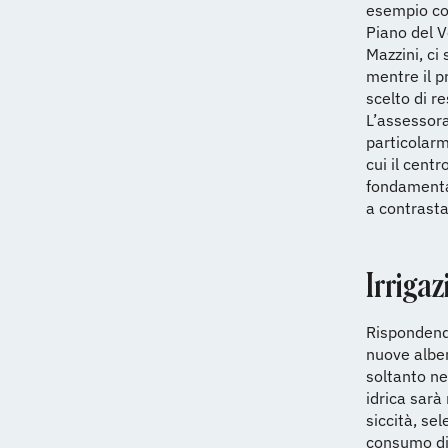
esempio con
Piano del V
Mazzini, ci
mentre il p
scelto di r
L’assessora
particolarm
cui il centr
fondamental
a contrasta
Irrigaz
Rispondendo
nuove alber
soltanto ne
idrica sarà 
siccità, sel
consumo di