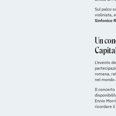
Sul palco s
violinista, 
Sinfonico
Un conc
Capita
L’evento del
partecipazi
romana, raf
nel mondo a
Il concerto
disponibili
Ennio Morri
ricordare i