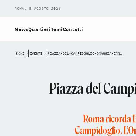
ROMA, 8 AGOSTO 2026
News
Quartieri
Temi
Contatti
HOME
EVENTI
PIAZZA-DEL-CAMPIDOGLIO-OMAGGIA-ENNIO-MORRICONE-CONCERTO-GRATUITO-IL-6-LUGLIO
Piazza del Camp
Roma ricorda E
Campidoglio. L’Or