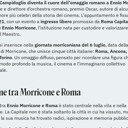
 Campidoglio diventa il cuore dell’omaggio romano a Ennio M
 e direttore d’orchestra romano, premio Oscar, autore di alcu
ore più celebri della storia del cinema. L’appuntamento è fissa
 21
, con un evento a
ingresso libero
promosso da
Roma Capita
 Ennio Morricone
, l’istituzione nata per custodire e valorizzare
el Maestro.
 si inserisce nella
giornata morriconiana del 6 luglio
, data dell
i Morricone, che unisce cinque città italiane:
Roma, Ancona, 
Torino
. Un omaggio diffuso, pensato per ricordare una figura c
modo profondo la musica, il cinema e l’immaginario collettivo
ale.
ame tra Morricone e Roma
 tra
Ennio Morricone e Roma
è stato centrale nella vita e nella 
. La Capitale non è stata soltanto la città in cui ha vissuto, m
i la sua musica ha trovato radici, ispirazione e memoria pubblic