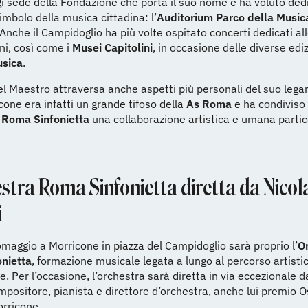
 sede della Fondazione che porta il suo nome e ha voluto dedi
simbolo della musica cittadina: l’
Auditorium Parco della Music
 Anche il Campidoglio ha più volte ospitato concerti dedicati al
ni, così come i
Musei Capitolini
, in occasione delle diverse ediz
usica
.
del Maestro attraversa anche aspetti più personali del suo leg
icone era infatti un grande tifoso della
As Roma
e ha condiviso
 Roma Sinfonietta
una collaborazione artistica e umana parti
stra Roma Sinfonietta diretta da Nicol
i
maggio a Morricone in piazza del Campidoglio sarà proprio l’
O
nietta
, formazione musicale legata a lungo al percorso artisti
. Per l’occasione, l’orchestra sarà diretta in via eccezionale 
mpositore, pianista e direttore d’orchestra, anche lui premio O
orricone.