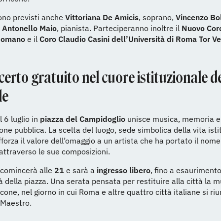
ono previsti anche
Vittoriana De Amicis
, soprano,
Vincenzo Bo
e
Antonello Maio
, pianista. Parteciperanno inoltre il
Nuovo Coro
 Romano
e il
Coro Claudio Casini dell’Università di Roma Tor V
erto gratuito nel cuore istituzionale d
le
 6 luglio in
piazza del Campidoglio
unisce musica, memoria e
one pubblica. La scelta del luogo, sede simbolica della vita isti
forza il valore dell’omaggio a un artista che ha portato il nom
ttraverso le sue composizioni.
 comincerà alle
21
e sarà a
ingresso libero
, fino a esaurimento
tà della piazza. Una serata pensata per restituire alla città la m
cone, nel giorno in cui Roma e altre quattro città italiane si ri
l Maestro.