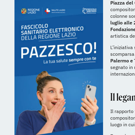
Piazza del
compositore
colonne son
luglio alle
Fondazione
artistica d
L’iniziativa
scomparsa d
Palermo e 
segnato in 
internazion
Il leg
Il rapporto
compositore
luogo in cu