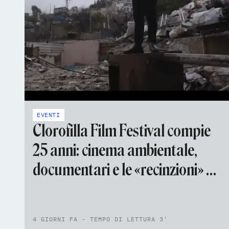
EVENTI
Clorofilla Film Festival compie
25 anni: cinema ambientale,
documentari e le «recinzioni» di
Johnny Palomba
4 GIORNI FA - TEMPO DI LETTURA 3'