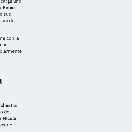
cargli uno
a Ennio
le sue
ioni di
ame con la
 con
colarmente
a
rchestra
co del
da
Nicola
scar e