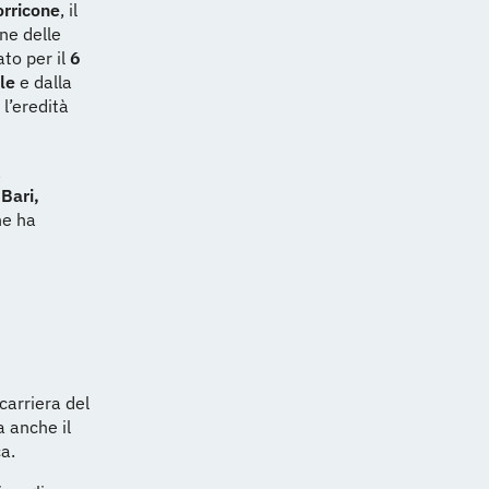
orricone
, il
ne delle
to per il
6
le
e dalla
 l’eredità
a
Bari,
he ha
carriera del
a anche il
a.