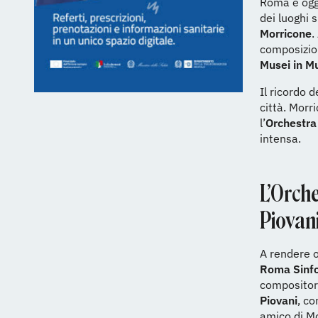
Roma è oggi
dei luoghi 
Morricone
.
composizio
Musei in M
Il ricordo 
città. Morr
l’
Orchestra
intensa.
L’Orche
Piovan
A rendere o
Roma Sinfo
compositore
Piovani
, co
amico di M