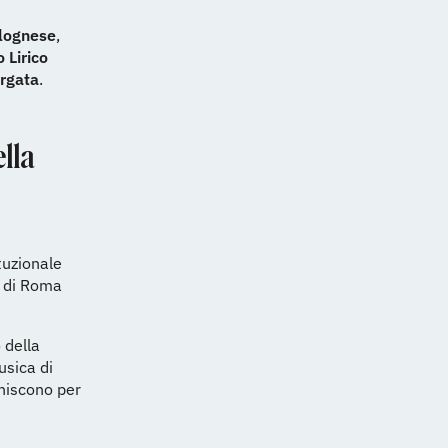
lognese
,
 Lirico
ergata
.
ella
tuzionale
e di Roma
 della
usica di
uniscono per