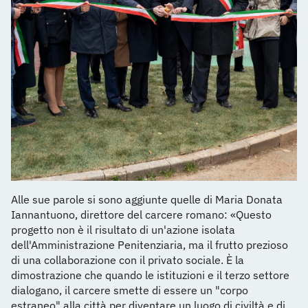
Alle sue parole si sono aggiunte quelle di Maria Donata
Iannantuono, direttore del carcere romano: «Questo
progetto non è il risultato di un'azione isolata
dell'Amministrazione Penitenziaria, ma il frutto prezioso
di una collaborazione con il privato sociale. È la
dimostrazione che quando le istituzioni e il terzo settore
dialogano, il carcere smette di essere un "corpo
estraneo" alla città per diventare un luogo di civiltà e di