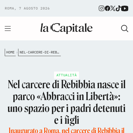
ROMA, 7 AGOSTO 2026
HOME
NEL-CARCERE-DI-REBIBBIA-NASCE-IL-PARCO-ABBRACCI-IN-LIBERT%C3%A0-UNO-SPAZIO-PER-I-PADRI-DETENUTI-E-I-FIGLI
ATTUALITÀ
Nel carcere di Rebibbia nasce il
parco «Abbracci in Libertà»:
uno spazio per i padri detenuti
e i figli
Inaugurato a Roma, nel carcere di Rebibbia il