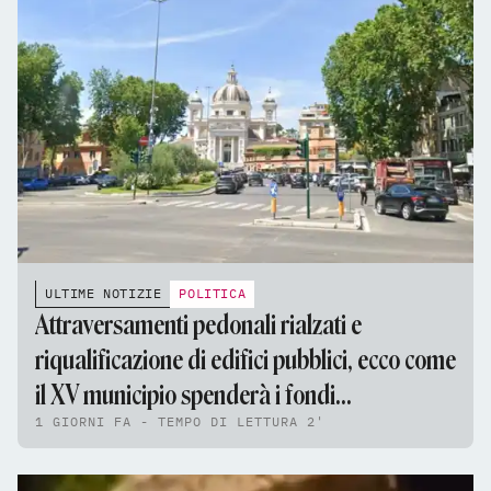
ULTIME NOTIZIE
POLITICA
Attraversamenti pedonali rialzati e
riqualificazione di edifici pubblici, ecco come
il XV municipio spenderà i fondi
1 GIORNI FA - TEMPO DI LETTURA 2'
dell'assestamento di bilancio