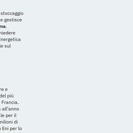
e stoccaggio
he gestisce
oma
.
hiedere
Energetica
e sul
re e
del più
 Francia.
₂ all’anno
e per il
ilioni di
 Eni per lo