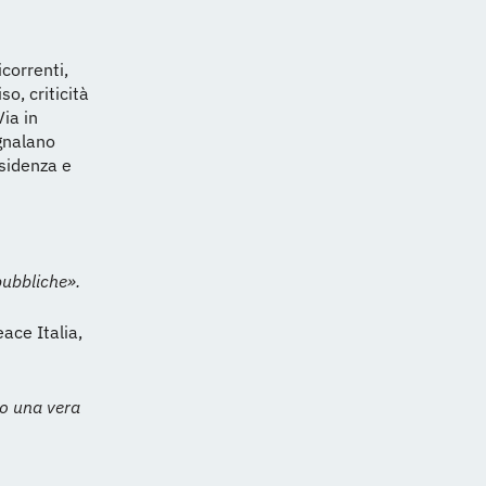
icorrenti,
o, criticità
ia in
egnalano
bsidenza e
pubbliche».
ace Italia,
do una vera