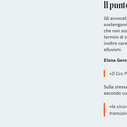
Il punt
Gli avvocat
sostengono:
che non son
termini di 
inoltre car
alluvioni.
Elena Gere
«Il Ccs 
Sulla stess
secondo cu
«la sicur
transizio