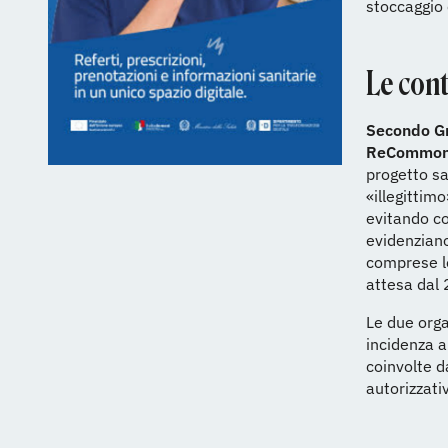
stoccaggio 
Le con
Secondo
G
ReCommo
progetto sa
«illegittim
evitando co
evidenziano
comprese le
attesa dal
Le due orga
incidenza a
coinvolte d
autorizzati