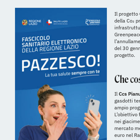
Il progetto
della Co₂ 
infrastrutt
Greenpeace
l’annullame
del 30 genn
progetto.
Che cos
Il
Ccs Pian
gasdotti te
ampio pro
L’obiettivo 
nei giacime
mercato med
euro nel Ra