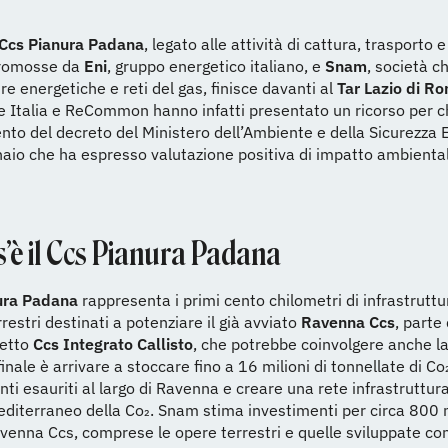
Ccs Pianura Padana
, legato alle attività di cattura, trasporto 
promosse da
Eni
, gruppo energetico italiano, e
Snam
, società c
ure energetiche e reti del gas, finisce davanti al
Tar Lazio di R
 Italia e ReCommon hanno infatti presentato un ricorso per c
nto del decreto del Ministero dell’Ambiente e della Sicurezza 
aio che ha espresso valutazione positiva di impatto ambiental
’è il Ccs Pianura Padana
ura Padana
rappresenta i primi cento chilometri di infrastruttu
rrestri destinati a potenziare il già avviato
Ravenna Ccs
, parte 
getto
Ccs Integrato Callisto
, che potrebbe coinvolgere anche la
finale è arrivare a stoccare fino a 16 milioni di tonnellate di Co
nti esauriti al largo di Ravenna e creare una rete infrastruttural
iterraneo della Co₂. Snam stima investimenti per circa 800 m
venna Ccs, comprese le opere terrestri e quelle sviluppate con