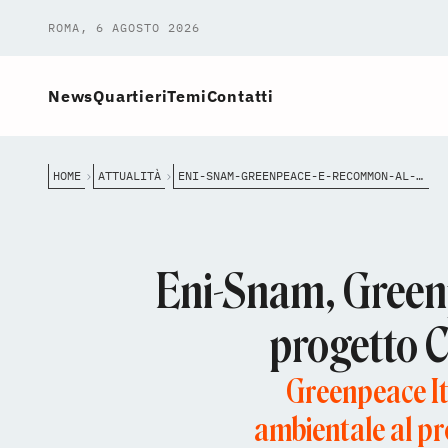
ROMA, 6 AGOSTO 2026
News
Quartieri
Temi
Contatti
HOME
ATTUALITÀ
ENI-SNAM-GREENPEACE-E-RECOMMON-AL-TAR-CONTRO-IL-PROGETTO-CCS-PIANURA-PADANA-NELLALTO-ADRIATICO
Eni-Snam, Greenp
progetto C
Greenpeace It
ambientale al pr