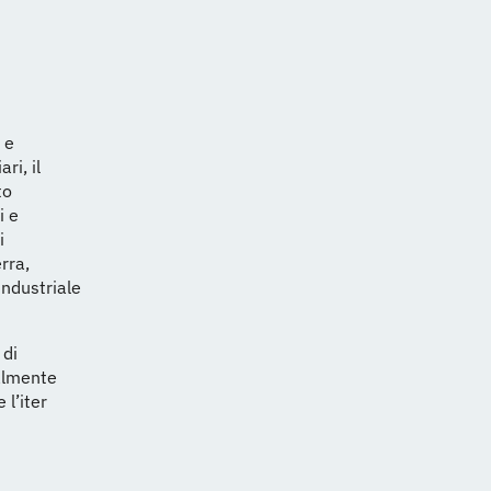
 e
ri, il
to
i e
i
rra,
industriale
 di
ialmente
 l’iter