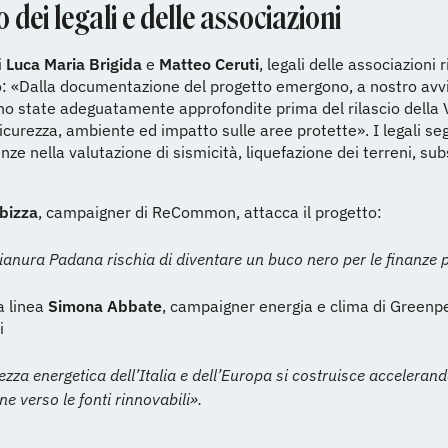
o dei legali e delle associazioni
i
Luca Maria Brigida
e
Matteo Ceruti
, legali delle associazioni r
 «Dalla documentazione del progetto emergono, a nostro avvis
o state adeguatamente approfondite prima del rilascio della V
sicurezza, ambiente ed impatto sulle aree protette». I legali s
enze nella valutazione di sismicità, liquefazione dei terreni, su
bizza
, campaigner di ReCommon, attacca il progetto:
Pianura Padana rischia di diventare un buco nero per le finanze 
a linea
Simona Abbate
, campaigner energia e clima di Greenpe
i
ezza energetica dell’Italia e dell’Europa si costruisce acceleran
ne verso le fonti rinnovabili».