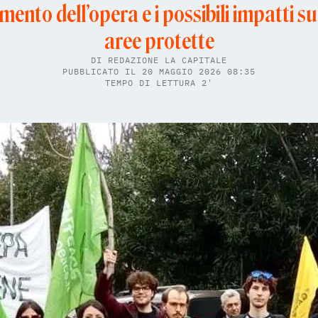
amento dell’opera e i possibili impatti s
aree protette
DI
REDAZIONE LA CAPITALE
PUBBLICATO IL 20 MAGGIO 2026 08:35
TEMPO DI LETTURA 2'