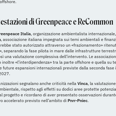
offshore.
testazioni di Greenpeace e ReCommon
reenpeace Italia
, organizzazione ambientalista internazionale,
n
, associazione italiana impegnata sui temi ambientali e finanzia
rebbe stato autorizzato attraverso un «frazionamento» ritenu
o», separando la fase pilota in mare dalle infrastrutture terrestr
sì una valutazione complessiva dell’intervento. Le associazion
 inoltre «l’interdipendenza» tra la parte offshore e quella su te
 future espansioni internazionali previste dalla seconda fase 
 2027.
nizzazioni segnalano anche criticità nella
Vinca
, la valutazione
mbientale, rispetto agli effetti su dodici aree protette potenz
al progetto e ricordano di aver presentato osservazioni durante
vo accelerato previsto nell’ambito di
Pnrr-Pniec
.