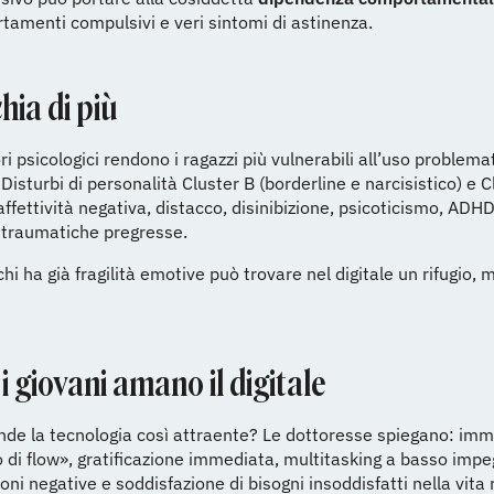
amenti compulsivi e veri sintomi di astinenza.
chia di più
ri psicologici rendono i ragazzi più vulnerabili all’uso problema
 Disturbi di personalità Cluster B (borderline e narcisistico) e C
 affettività negativa, distacco, disinibizione, psicoticismo, ADH
 traumatiche pregresse.
 chi ha già fragilità emotive può trovare nel digitale un rifugio,
i giovani amano il digitale
nde la tecnologia così attraente? Le dottoresse spiegano: im
o di flow», gratificazione immediata, multitasking a basso impe
oni negative e soddisfazione di bisogni insoddisfatti nella vita 