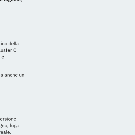
tico della
luster C
D e
 ma anche un
mersione
gno, fuga
reale.