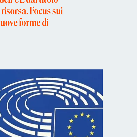
 risorsa. Focus sui
 nuove forme di