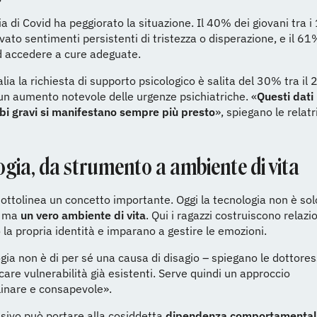
 di Covid ha peggiorato la situazione. Il 40% dei giovani tra i 
vato sentimenti persistenti di tristezza o disperazione, e il 6
ad accedere a cure adeguate.
lia la richiesta di supporto psicologico è salita del 30% tra il 
n aumento notevole delle urgenze psichiatriche. «
Questi dati
rbi gravi si manifestano sempre più presto
», spiegano le relatri
ogia, da strumento a ambiente di vita
sottolinea un concetto importante. Oggi la tecnologia non è so
, ma
un vero ambiente di vita
. Qui i ragazzi costruiscono relazio
 la propria identità e imparano a gestire le emozioni.
gia non è di per sé una causa di disagio – spiegano le dottore
care vulnerabilità già esistenti. Serve quindi un approccio
linare e consapevole».
sivo può portare alla cosiddetta
dipendenza comportamentale