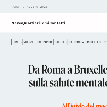
ROMA, 7 AGOSTO 2026
News
Quartieri
Temi
Contatti
HOME
NOTIZIE DAL MONDO
SALUTE
,
Da Roma a Bruxelles
sulla salute mental
All’inizio del me