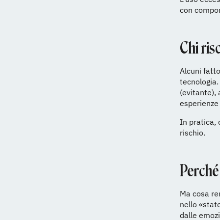
con comport
Chi ris
Alcuni fatto
tecnologia.
(evitante),
esperienze
In pratica,
rischio.
Perché 
Ma cosa re
nello «stat
dalle emozi