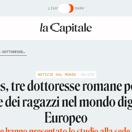
LIGHT
DARK
DA-ROMA-A-BRUXELLES-TRE-DOTTORESSE-ROMANE-PORTANO-IL-LORO-STUDIO-SULLA-SALUTE-MENTALE-DEI-RAGAZZI-NEL-MONDO-DIGITALE-AL-PARLAMENTO-EUROPEO
NOTIZIE DAL MONDO
SALUTE
, tre dottoresse romane po
e dei ragazzi nel mondo di
Europeo
se hanno presentato lo studio alla sede 