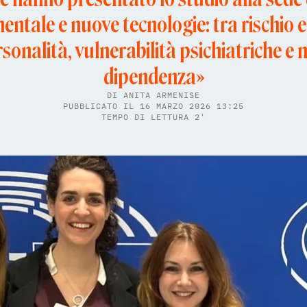
entale e nuove tecnologie: tra rischio e
rsonalità, vulnerabilità psichiatriche e
dipendenza»
DI
ANITA ARMENISE
PUBBLICATO IL 16 MARZO 2026 13:25
TEMPO DI LETTURA 2'