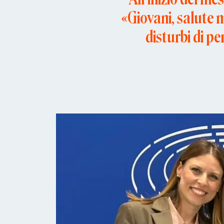
«Giovani, salute m
disturbi di pe