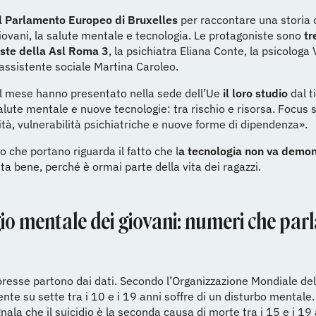
 Parlamento Europeo di Bruxelles
per raccontare una storia 
giovani, la salute mentale e tecnologia. Le protagoniste sono
tr
iste della Asl Roma 3
, la psichiatra Eliana Conte, la psicologa
l’assistente sociale Martina Caroleo.
del mese hanno presentato nella sede dell’Ue
il loro studio
dal t
alute mentale e nuove tecnologie: tra rischio e risorsa. Focus s
ità, vulnerabilità psichiatriche e nuove forme di dipendenza».
o che portano riguarda il fatto che l
a tecnologia non va demon
ita bene, perché è ormai parte della vita dei ragazzi.
gio mentale dei giovani: numeri che par
oresse partono dai dati. Secondo l’Organizzazione Mondiale del
nte su sette tra i 10 e i 19 anni soffre di un disturbo mentale.
gnala che il suicidio è la seconda causa di morte tra i 15 e i 19 