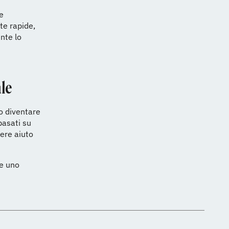
e
te rapide,
nte lo
le
o diventare
basati su
vere aiuto
re uno