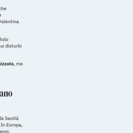
che
e
 Valentina
itolo
ui disturbi
izzata
, ma
lano
la Sanità
 In Europa,
anni.