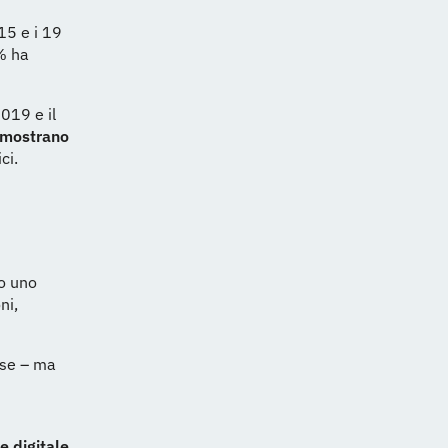
15 e i 19
1% ha
2019 e il
 mostrano
ci.
lo uno
ni,
sse – ma
 digitale
,