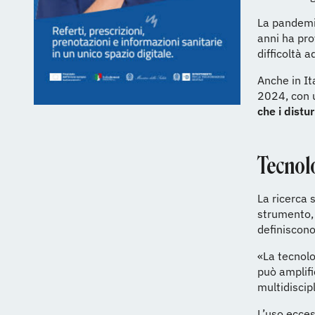
La pandemia
anni ha pro
difficoltà 
Anche in Ita
2024, con u
che i distu
Tecnol
La ricerca 
strumento
definiscono
«La tecnolo
può amplifi
multidiscip
L’uso ecces