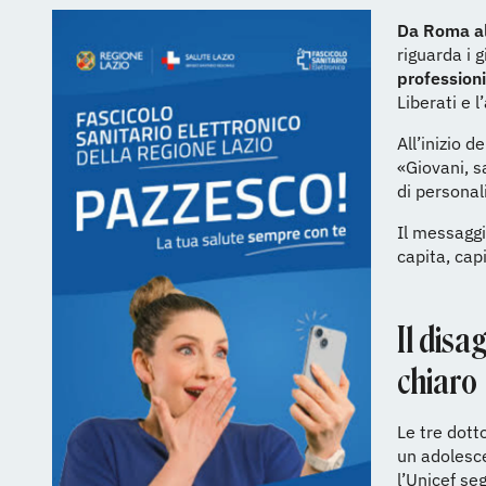
Da Roma al
riguarda i 
profession
Liberati e 
All’inizio 
«Giovani, s
di personal
Il messaggi
capita, cap
Il disa
chiaro
Le tre dott
un adolesce
l’Unicef se