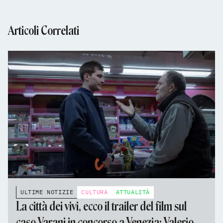
Articoli Correlati
ULTIME NOTIZIE
CULTURA
ATTUALITÀ
La città dei vivi, ecco il trailer del film sul
caso Varani in concorso a Venezia: Valerio