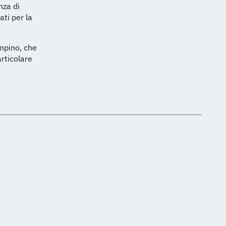
nza di
ati per la
ampino, che
rticolare