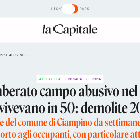
LIGHT
DARK
CIAMPINO-SGOMBERATO-CAMPO-ABUSIVO-NEL-PARCO-DELL-APPIA-ANTICA-CI-VIVEVANO-IN-50-DEMOLITE-20-BARAC
ATTUALITÀ
CRONACA DI ROMA
erato campo abusivo nel 
 vivevano in 50: demolite 
iale del comune di Ciampino da settima
porto agli occupanti, con particolare at