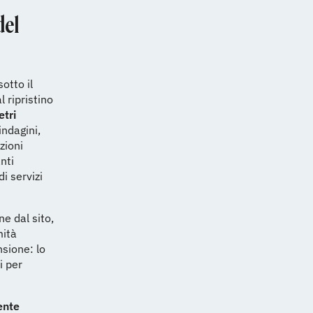
del
sotto il
 ripristino
etri
indagini,
zioni
anti
di servizi
e dal sito,
mità
nsione: lo
i per
ente