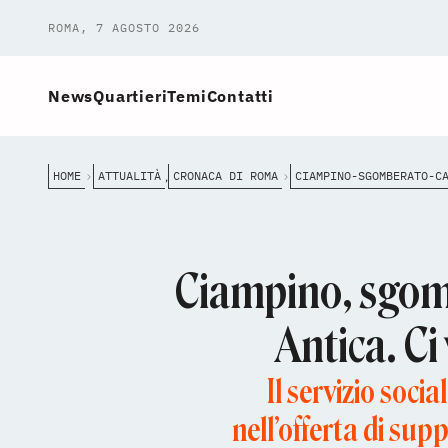
ROMA, 7 AGOSTO 2026
News
Quartieri
Temi
Contatti
HOME
ATTUALITÀ
CRONACA DI ROMA
,
Ciampino, sgomb
Antica. Ci
Il servizio soc
nell’offerta di sup