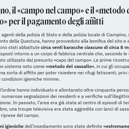
no, il «campo nel campo» e il «metodo 
o» per il pagamento degli affitti
 agenti della polizia di Stato e della polizia locale di Ciampino, 
to della Questura, hanno provveduto alla bonifica del sito e al
Sono stati abbattute
circa venti baracche ciascuno di circa 8 m
disposti intorno a un corpo di fabbrica centrale che, secondo le 
to utilizzato dal presunto «capo del campo». Le prime ricostru
 un sistema noto come
«metodo del vassallo»
, in cui gli occup
 sorta di affitto per poter risiedere nei rifugi fatiscenti, privi 
e condizioni igieniche minime.
ll’ordine hanno individuato e allontanato oltre cinquanta person
a numerose segnalazioni dei residenti e a verifiche sull’illegitti
zione. In passato, l’area era già stata al centro di episodi di te
bre, una troupe televisiva era stata aggredita con lanci di sass
 riprese del campo.
ni igieniche
dell’insediamento sono state definite
«estremam