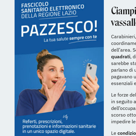
Ciampi
vassall
Carabinieri,
coordinamen
dell’area. 
quadrati
, 
sarebbe sta
parlano di
pagavano una
essenziali 
Le forze de
in seguito 
dell’occupa
scorso otto
impedire le
Le
condizio