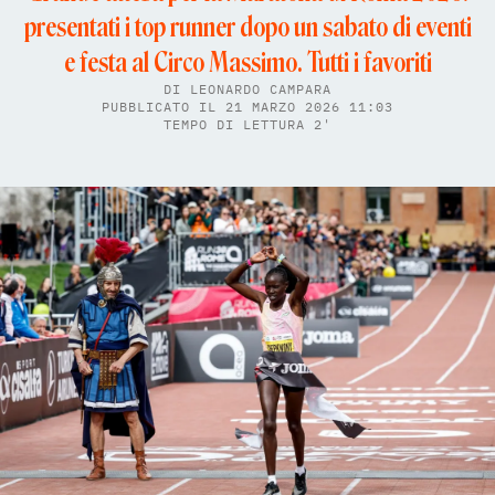
presentati i top runner dopo un sabato di eventi
e festa al Circo Massimo. Tutti i favoriti
DI
LEONARDO CAMPARA
PUBBLICATO IL 21 MARZO 2026 11:03
TEMPO DI LETTURA 2'