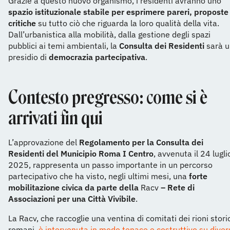
Grazie a questo nuovo organismo, i residenti avranno uno
spazio istituzionale stabile per esprimere pareri, proposte
critiche
su tutto ciò che riguarda la loro qualità della vita.
Dall’urbanistica alla mobilità, dalla gestione degli spazi
pubblici ai temi ambientali, la
Consulta dei Residenti
sarà u
presidio di
democrazia partecipativa
.
Contesto pregresso: come si è
arrivati fin qui
L’approvazione del
Regolamento per la Consulta dei
Residenti del Municipio Roma I Centro
, avvenuta il 24 lugli
2025, rappresenta un passo importante in un percorso
partecipativo che ha visto, negli ultimi mesi, una
forte
mobilitazione civica da parte della
Racv
– Rete di
Associazioni per una Città Vivibile
.
La Racv, che raccoglie una ventina di comitati dei rioni stori
romani,
è intervenuta in modo tenace e costruttivo su diver