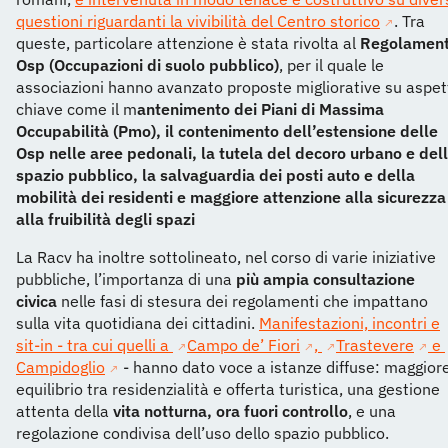
questioni riguardanti la vivibilità del Centro storico
. Tra
queste, particolare attenzione è stata rivolta al
Regolamen
Osp (Occupazioni di suolo pubblico)
, per il quale le
associazioni hanno avanzato proposte migliorative su aspet
chiave come il m
antenimento dei Piani di Massima
Occupabilità (Pmo), il contenimento dell’estensione delle
Osp nelle aree pedonali, la tutela del decoro urbano e del
spazio pubblico, la salvaguardia dei posti auto e della
mobilità dei residenti e maggiore attenzione alla sicurezza
alla fruibilità degli spazi
La Racv ha inoltre sottolineato, nel corso di varie iniziative
pubbliche, l’importanza di una
più ampia consultazione
civica
nelle fasi di stesura dei regolamenti che impattano
sulla vita quotidiana dei cittadini.
Manifestazioni, incontri e
sit-in - tra cui quelli a
Campo de’ Fiori
,
Trastevere
e
Campidoglio
- hanno dato voce a istanze diffuse: maggior
equilibrio tra residenzialità e offerta turistica, una gestione
attenta della
vita notturna, ora fuori controllo
, e una
regolazione condivisa dell’uso dello spazio pubblico.