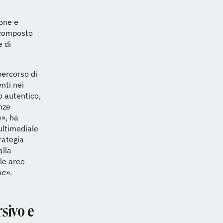
one e
 composto
e di
percorso di
nti nei
o autentico,
enze
», ha
ultimediale
rategia
alla
lle aree
ne».
sivo e