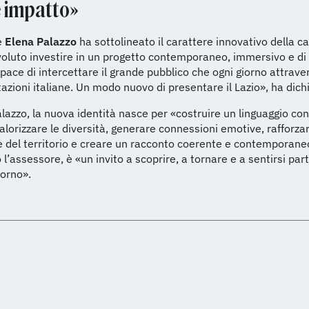
e impatto»
e
Elena Palazzo
ha sottolineato il carattere innovativo della 
luto investire in un progetto contemporaneo, immersivo e di 
pace di intercettare il grande pubblico che ogni giorno attrave
stazioni italiane. Un modo nuovo di presentare il Lazio», ha dich
azzo, la nuova identità nasce per «costruire un linguaggio con
alorizzare le diversità, generare connessioni emotive, rafforzar
 del territorio e creare un racconto coerente e contemporaneo
 l’assessore, è «un invito a scoprire, a tornare e a sentirsi part
torno».