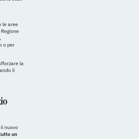
 le aree
a Regione
,
o o per
fforzare la
ando il
zio
il nuovo
tutto un