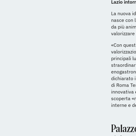
Lazio intor
La nuova i
nasce con l
da più anim
valorizzare 
«Con questa
valorizzazi
principali 
straordinar
enogastron
dichiarato 
di Roma Ter
innovativa 
scoperta «n
interne e d
Palazz