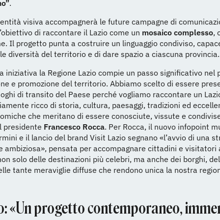
no”
.
dentità visiva accompagnerà le future campagne di comunicazi
’obiettivo di raccontare il Lazio come un
mosaico complesso
,
e. Il progetto punta a costruire un linguaggio condiviso, capac
le diversità del territorio e di dare spazio a ciascuna provincia.
 iniziativa la Regione Lazio compie un passo significativo nel 
one e promozione del territorio. Abbiamo scelto di essere prese
luoghi di transito del Paese perché vogliamo raccontare un Lazi
iamente ricco di storia, cultura, paesaggi, tradizioni ed eccell
omiche che meritano di essere conosciute, vissute e condivise
il presidente
Francesco Rocca
. Per Rocca, il nuovo infopoint m
mini e il lancio del brand Visit Lazio segnano «l’avvio di una st
e ambiziosa», pensata per accompagnare cittadini e visitatori 
on solo delle destinazioni più celebri, ma anche dei borghi, de
elle tante meraviglie diffuse che rendono unica la nostra regio
o: «Un progetto contemporaneo, immer