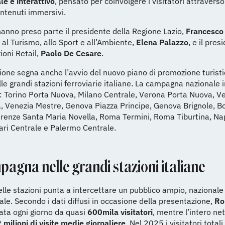
e e interattivo
, pensato per coinvolgere i visitatori attravers
contenuti immersivi.
hanno preso parte il presidente della Regione Lazio,
Francesco
 al Turismo, allo Sport e all’Ambiente,
Elena Palazzo
, e il pres
ioni Retail,
Paolo De Cesare
.
ione segna anche l’avvio del nuovo piano di promozione turisti
le grandi stazioni ferroviarie italiane. La campagna nazionale 
: Torino Porta Nuova, Milano Centrale, Verona Porta Nuova, V
, Venezia Mestre, Genova Piazza Principe, Genova Brignole, B
irenze Santa Maria Novella, Roma Termini, Roma Tiburtina, Na
ari Centrale e Palermo Centrale.
agna nelle grandi stazioni italiane
elle stazioni punta a intercettare un pubblico ampio, nazionale
ale. Secondo i dati diffusi in occasione della presentazione,
Ro
ata ogni giorno da quasi
600mila visitatori
, mentre l’intero ne
 milioni di visite medie giornaliere
. Nel 2025 i visitatori totali