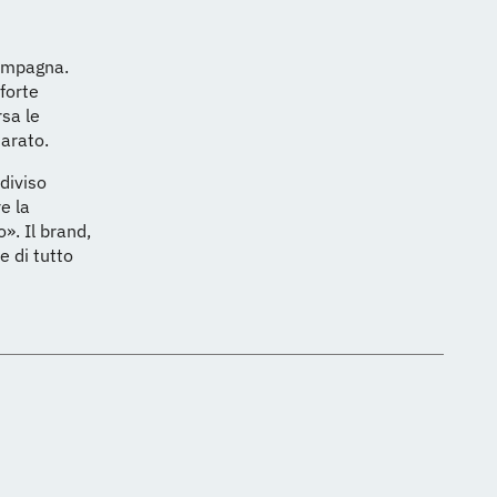
campagna.
forte
rsa le
iarato.
diviso
e la
». Il brand,
e di tutto