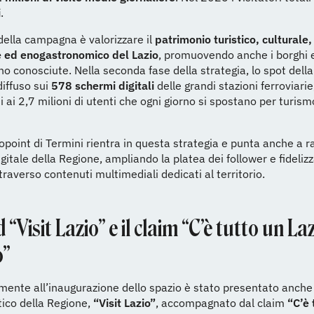
i
.
 della campagna è valorizzare il
patrimonio turistico, culturale,
 ed enogastronomico del Lazio
, promuovendo anche i borghi e
o conosciute. Nella seconda fase della strategia, lo spot dell
diffuso sui
578 schermi digitali
delle grandi stazioni ferroviarie
i ai 2,7 milioni di utenti che ogni giorno si spostano per turism
fopoint di Termini rientra in questa strategia e punta anche a ra
gitale della Regione, ampliando la platea dei follower e fidelizz
traverso contenuti multimediali dedicati al territorio.
d “Visit Lazio” e il claim “C’è tutto un La
o”
ente all’inaugurazione dello spazio è stato presentato anche 
tico della Regione,
“Visit Lazio”
, accompagnato dal claim
“C’è 