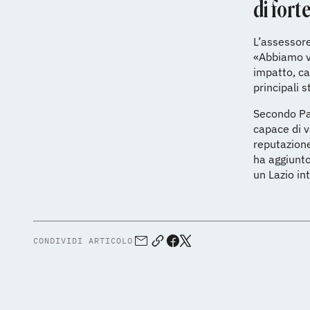
di fort
L’assessor
«Abbiamo vo
impatto, ca
principali 
Secondo Pal
capace di v
reputazione
ha aggiunto
un Lazio in
CONDIVIDI ARTICOLO