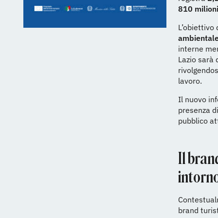
810 milion
L’obiettivo
ambientale
interne men
Lazio sarà 
rivolgendos
lavoro.
Il nuovo in
presenza di
pubblico at
Il bran
intorn
Contestualm
brand turis