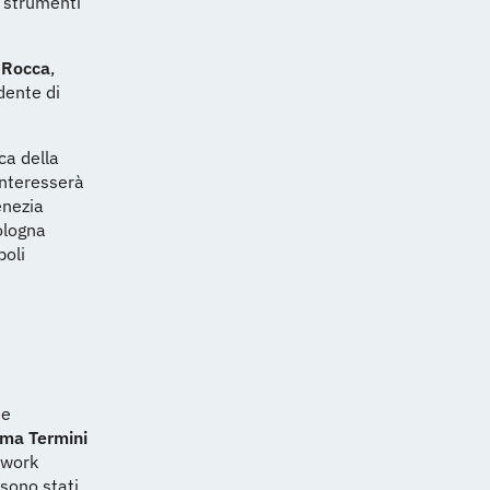
o strumenti
 Rocca
,
idente di
ca della
interesserà
enezia
ologna
poli
 e
ma Termini
twork
 sono stati