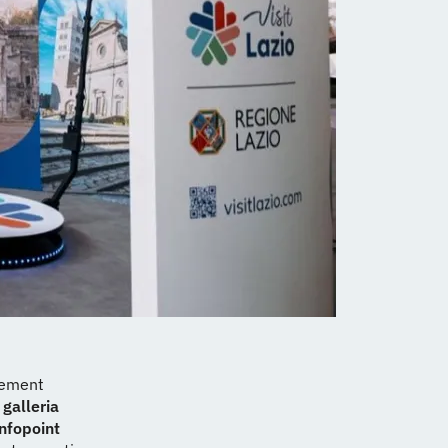
gement
a
galleria
infopoint