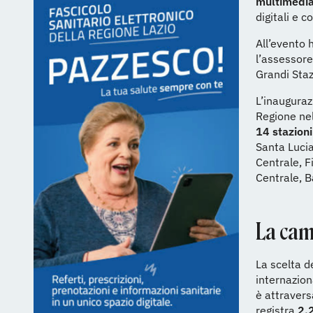
multimedial
digitali e 
All’evento 
l’assessore
Grandi Staz
L’inauguraz
Regione nel
14 stazioni
Santa Lucia
Centrale, F
Centrale, B
La camp
La scelta d
internazion
è attravers
registra
2,2